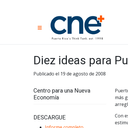
Skip
to
content
CNE 
Non-prof
Menu
developm
Una
Econ
for
Diez ideas para Pu
Publicado el 19 de agosto de 2008
Centro para una Nueva
Puert
Economía
más ge
arregl
Con es
DESCARGUE
estimu
Informe completo