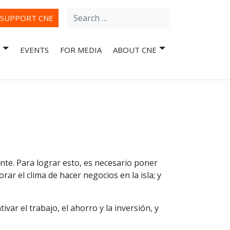
Search
ube
SUPPORT CNE
for:
EVENTS
FOR MEDIA
ABOUT CNE
te. Para lograr esto, es necesario poner
ar el clima de hacer negocios en la isla; y
ar el trabajo, el ahorro y la inversión, y