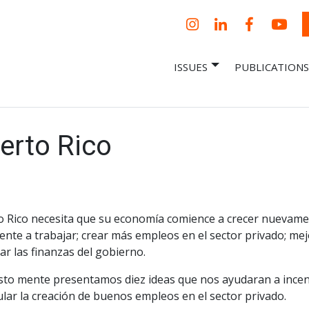
Instagram
LinkedIn
Facebook
YouT
ISSUES
PUBLICATIONS
– Centro Para
it, economic research and policy
ent organization
 Nueva
omía – Center
 a New Economy
erto Rico
o Rico necesita que su economía comience a crecer nuevamen
nte a trabajar; crear más empleos en el sector privado; mejor
ar las finanzas del gobierno.
to mente presentamos diez ideas que nos ayudaran a incentiv
lar la creación de buenos empleos en el sector privado.