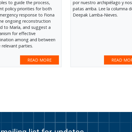
iples to guide the process,
por nuestro archipiélago y no
t policy priorities for both
patas arriba. Lee la columna d
mergency response to Fiona
Deepak Lamba-Nieves.
he ongoing reconstruction
ed to María, and suggest a
nism for effective
ination among and between
e relevant parties.
READ MORE
READ MO