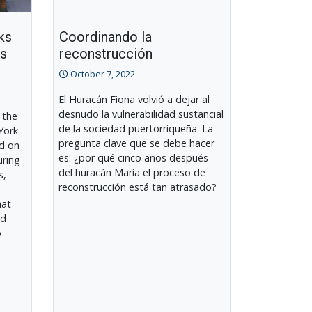
ks
Coordinando la
ds
reconstrucción
October 7, 2022
El Huracán Fiona volvió a dejar al
desnudo la vulnerabilidad sustancial
 the
de la sociedad puertorriqueña. La
York
pregunta clave que se debe hacer
ed on
es: ¿por qué cinco años después
uring
del huracán María el proceso de
s,
reconstrucción está tan atrasado?
hat
nd
o