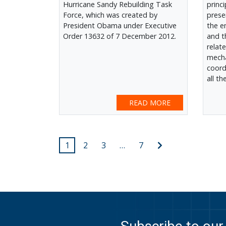
Hurricane Sandy Rebuilding Task
princ
Force, which was created by
presen
President Obama under Executive
the e
Order 13632 of 7 December 2012.
and t
relat
mecha
coord
all th
READ MORE
Posts
Next
1
2
3
…
7
post
pagination