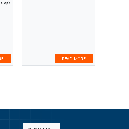
s dejó
e
RE
READ MORE