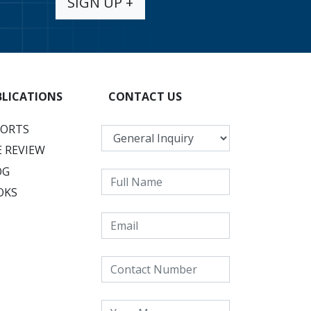
SIGN UP +
BLICATIONS
CONTACT US
PORTS
 REVIEW
OG
OKS