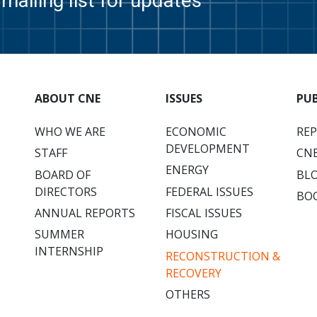
mailing list for updates
ABOUT CNE
ISSUES
PU
WHO WE ARE
ECONOMIC
RE
DEVELOPMENT
STAFF
CNE
ENERGY
BOARD OF
BL
DIRECTORS
FEDERAL ISSUES
BO
ANNUAL REPORTS
FISCAL ISSUES
SUMMER
HOUSING
INTERNSHIP
RECONSTRUCTION &
RECOVERY
OTHERS