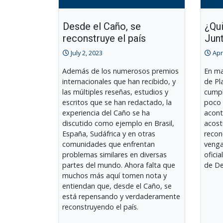
Desde el Caño, se
¿Qui
reconstruye el país
Jun
July 2, 2023
Apr
Además de los numerosos premios
En ma
internacionales que han recibido, y
de Pl
las múltiples reseñas, estudios y
cumpl
escritos que se han redactado, la
poco 
experiencia del Caño se ha
acont
discutido como ejemplo en Brasil,
acost
España, Sudáfrica y en otras
recon
comunidades que enfrentan
venga
problemas similares en diversas
ofici
partes del mundo. Ahora falta que
de D
muchos más aquí tomen nota y
entiendan que, desde el Caño, se
está repensando y verdaderamente
reconstruyendo el país.