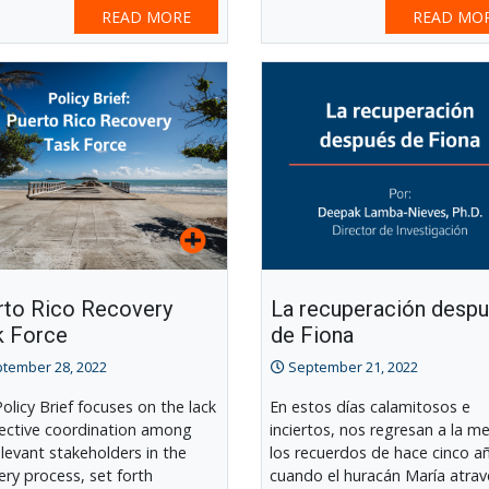
READ MORE
READ MO
rto Rico Recovery
La recuperación desp
k Force
de Fiona
tember 28, 2022
September 21, 2022
Policy Brief focuses on the lack
En estos días calamitosos e
fective coordination among
inciertos, nos regresan a la m
elevant stakeholders in the
los recuerdos de hace cinco a
ery process, set forth
cuando el huracán María atra