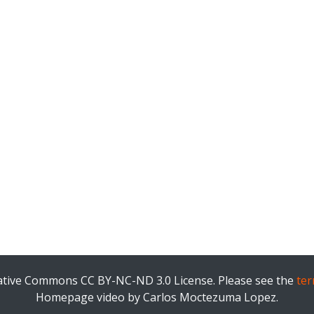
eative Commons CC BY-NC-ND 3.0 License. Please see the
ter
Homepage video by Carlos Moctezuma Lopez.