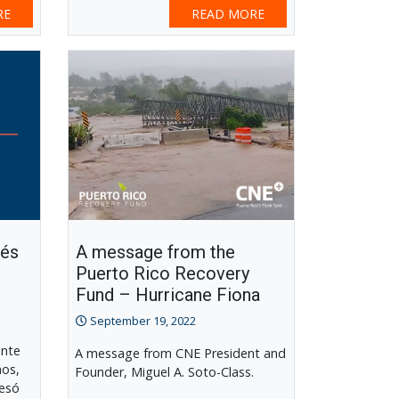
RE
READ MORE
ués
A message from the
Puerto Rico Recovery
Fund – Hurricane Fiona
September 19, 2022
ente
A message from CNE President and
ños,
Founder, Miguel A. Soto-Class.
vesó