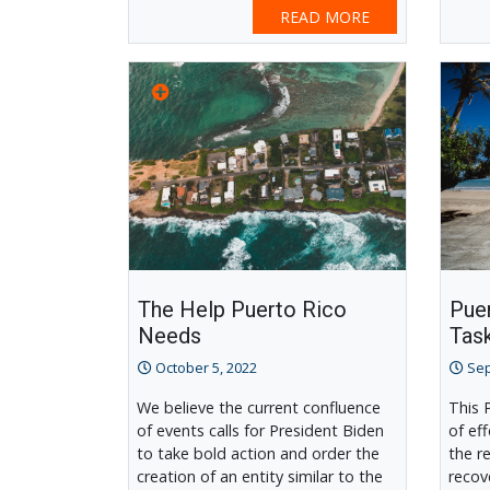
READ MORE
The Help Puerto Rico
Pue
Needs
Tas
October 5, 2022
Sep
We believe the current confluence
This 
of events calls for President Biden
of ef
to take bold action and order the
the r
creation of an entity similar to the
recov