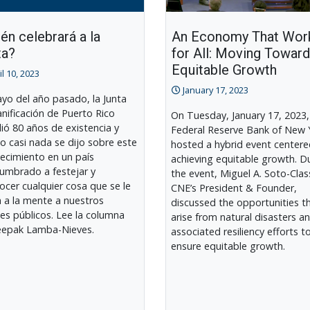
én celebrará a la
An Economy That Wor
ta?
for All: Moving Towar
Equitable Growth
il 10, 2023
January 17, 2023
yo del año pasado, la Junta
anificación de Puerto Rico
On Tuesday, January 17, 2023,
ió 80 años de existencia y
Federal Reserve Bank of New 
o casi nada se dijo sobre este
hosted a hybrid event center
ecimiento en un país
achieving equitable growth. D
umbrado a festejar y
the event, Miguel A. Soto-Clas
ocer cualquier cosa que se le
CNE’s President & Founder,
 a la mente a nuestros
discussed the opportunities t
ales públicos. Lee la columna
arise from natural disasters a
eepak Lamba-Nieves.
associated resiliency efforts t
ensure equitable growth.