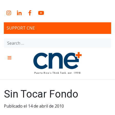
Skip
to
Instagram
LinkedIn
Facebook
YouTube
content
SUPPORT CNE
Search
for:
Menu
CNE – Centro Para Una
Non-profit, economic research and policy development
organization
Nueva Economía – Center
Sin Tocar Fondo
for a New Economy
Publicado el 14 de abril de 2010