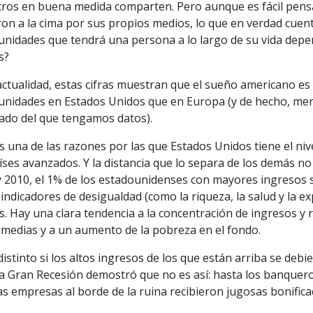
tros en buena medida comparten. Pero aunque es fácil pen
on a la cima por sus propios medios, lo que en verdad cuent
unidades que tendrá una persona a lo largo de su vida depen
s?
actualidad, estas cifras muestran que el sueño americano e
unidades en Estados Unidos que en Europa (y de hecho, meno
ado del que tengamos datos).
s una de las razones por las que Estados Unidos tiene el niv
íses avanzados. Y la distancia que lo separa de los demás no
y 2010, el 1% de los estadounidenses con mayores ingresos s
indicadores de desigualdad (como la riqueza, la salud y la ex
. Hay una clara tendencia a la concentración de ingresos y r
 medias y a un aumento de la pobreza en el fondo.
distinto si los altos ingresos de los que están arriba se deb
la Gran Recesión demostró que no es así: hasta los banquero
s empresas al borde de la ruina recibieron jugosas bonifica