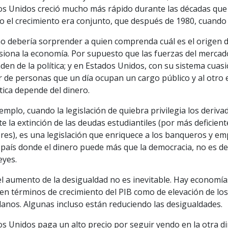
os Unidos creció mucho más rápido durante las décadas que
o el crecimiento era conjunto, que después de 1980, cuando
no debería sorprender a quien comprenda cuál es el origen d
rsiona la economía. Por supuesto que las fuerzas del mercad
en de la política; y en Estados Unidos, con su sistema cuasi
r de personas que un día ocupan un cargo público y al otro 
ítica depende del dinero.
emplo, cuando la legislación de quiebra privilegia los deriv
e la extinción de las deudas estudiantiles (por más deficient
res), es una legislación que enriquece a los banqueros y em
 país donde el dinero puede más que la democracia, no es de
eyes.
l aumento de la desigualdad no es inevitable. Hay economía
en términos de crecimiento del PIB como de elevación de los 
anos. Algunas incluso están reduciendo las desigualdades.
s Unidos paga un alto precio por seguir yendo en la otra di