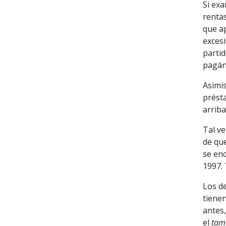
Si ex
rentas
que a
excesi
parti
pagán
Asimis
présta
arriba
Tal ve
de que
se enc
1997. 
Los d
tiene
antes,
el
tam