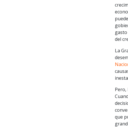
crecim
econom
pueden
gobier
gasto 
del cr
La Gra
desemp
Nacio
causa
inesta
Pero, 
Cuand
decisi
conver
que pu
grand