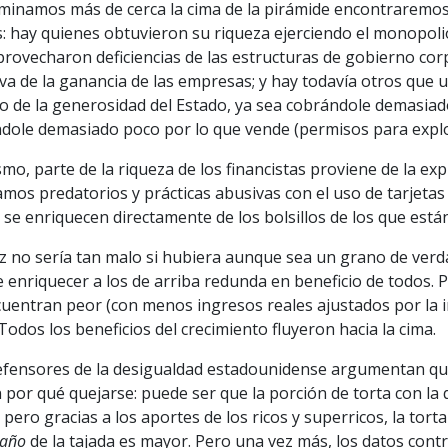
aminamos más de cerca la cima de la pirámide encontraremos
: hay quienes obtuvieron su riqueza ejerciendo el monopolio
provecharon deficiencias de las estructuras de gobierno co
va de la ganancia de las empresas; y hay todavía otros que 
do de la generosidad del Estado, ya sea cobrándole demasia
dole demasiado poco por lo que vende (permisos para explo
mo, parte de la riqueza de los financistas proviene de la ex
mos predatorios y prácticas abusivas con el uso de tarjetas 
 se enriquecen directamente de los bolsillos de los que está
z no sería tan malo si hubiera aunque sea un grano de verdad
 enriquecer a los de arriba redunda en beneficio de todos.
uentran peor (con menos ingresos reales ajustados por la i
Todos los beneficios del crecimiento fluyeron hacia la cima.
efensores de la desigualdad estadounidense argumentan que
n por qué quejarse: puede ser que la porción de torta con l
 pero gracias a los aportes de los ricos y superricos, la tort
año
de la tajada es mayor. Pero una vez más, los datos cont