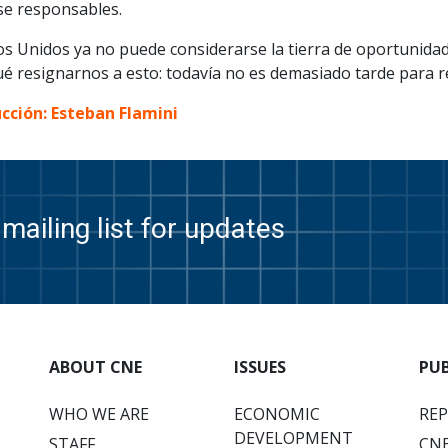
se responsables.
os Unidos ya no puede considerarse la tierra de oportunida
ué resignarnos a esto: todavía no es demasiado tarde para r
cción: Esteban Flamini
mailing list for updates
ABOUT CNE
ISSUES
PU
WHO WE ARE
ECONOMIC
RE
DEVELOPMENT
STAFF
CNE