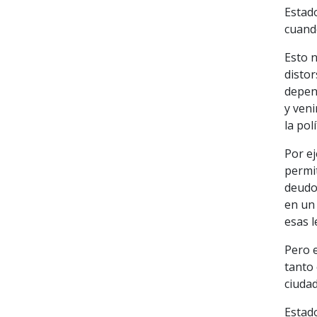
Estad
cuand
Esto 
disto
depend
y veni
la pol
Por ej
permit
deudo
en un
esas l
Pero e
tanto 
ciudad
Estado