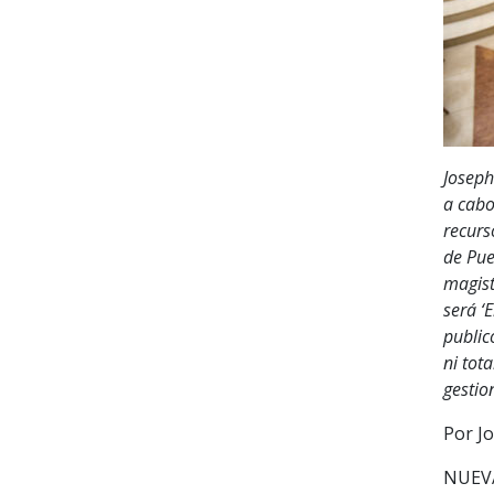
Joseph
a cabo
recurs
de Pue
magist
será ‘
public
ni tot
gestio
Por Jo
NUEVA