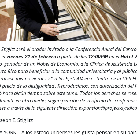
 Stiglitz será el orador invitado a la Conferencia Anual del Cen
 el
viernes 21 de febrero
a partir de las
12:00PM
en el
Hotel 
o, ganador de un Nobel de Economía, a la Clínica de Asistencia L
rto Rico para beneficiar a la comunidad universitaria y al públic
ral ese mismo viernes 21 a las 9;30 AM en el Teatro de la UPR El
El precio de la desigualdad’. Reproducimos, con autorización del P
ó hace algún tiempo sobre este tema. Todos los derechos se res
almente en otro medio, según petición de la oficina del conferenc
nes a través de la siguiente dirección: expansion@project-syndica
seph E. Stiglitz
 YORK – A los estadounidenses les gusta pensar en su país