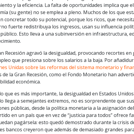
iento y la eficiencia. La falta de oportunidades implica que e
ía (su gente) no se emplea a pleno. Muchos de los que está
 concretar todo su potencial, porque los ricos, que necesit
no fuerte redistribuya los ingresos, usan su influencia polít
público. Esto lleva a una subinversión en infraestructura, e
ecimiento.
n Recesión agravó la desigualdad, provocando recortes en ga
leo que presiona sobre los salarios a la baja. Por añadidur
nes Unidas sobre las reformas del sistema monetario y finan
s de la Gran Recesión, como el Fondo Monetario han adverti
bilidad económica.
lo que es más importante, la desigualdad en Estados Unidos 
o llega a semejantes extremos, no es sorprendente que sus 
ones públicas, desde la política monetaria a la asignación d
tido en un país que en vez de “justicia para todos” ofrece fav
edan pagársela: esto quedó demostrado durante la crisis de
es bancos creyeron que además de demasiado grandes para