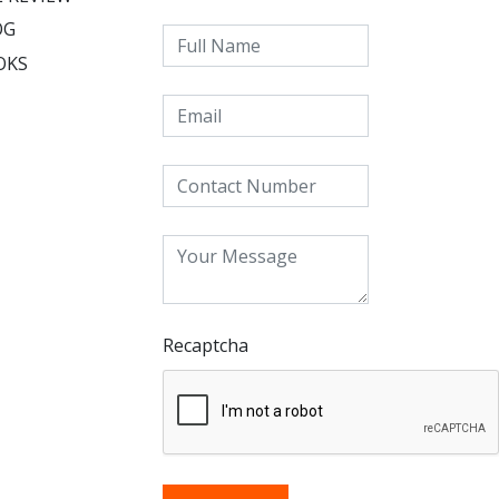
OG
OKS
Recaptcha