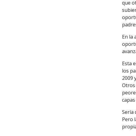
que o
subier
oport
padre
En la 
oport
avanz
Esta e
los pa
2009 
Otros 
peores
capas
Sería 
Pero 
propia