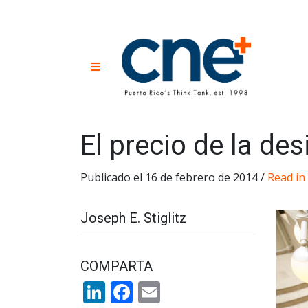
Skip
to
content
CNE 
Non-prof
Menu
developm
Una
Econ
for
El precio de la de
Publicado el 16 de febrero de 2014 /
Read in
Joseph E. Stiglitz
COMPARTA
LinkedIn
Facebook
Email