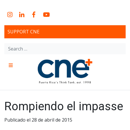
Skip
to
Instagram
LinkedIn
Facebook
YouTube
content
SUPPORT CNE
Search
for:
Menu
CNE – Centro Para Una
Non-profit, economic research and policy development
organization
Nueva Economía – Center
Rompiendo el impasse
for a New Economy
Publicado el 28 de abril de 2015