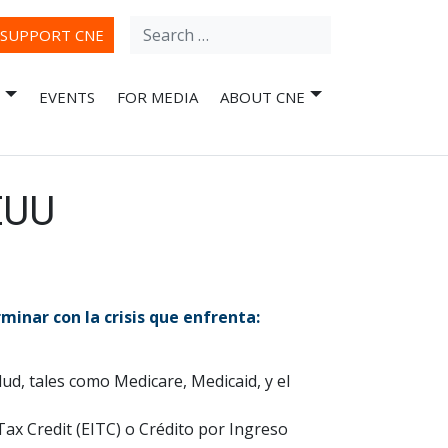
Search
ube
SUPPORT CNE
for:
EVENTS
FOR MEDIA
ABOUT CNE
EUU
inar con la crisis que enfrenta:
lud, tales como Medicare, Medicaid, y el
ax Credit (EITC) o Crédito por Ingreso