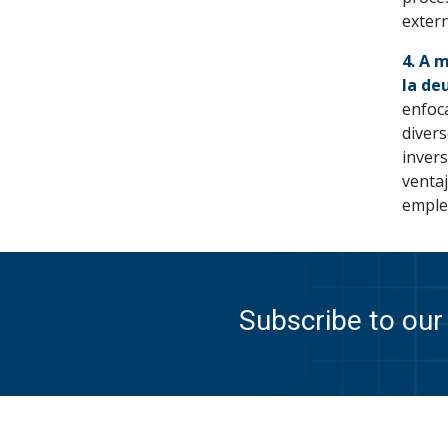
extern
4. A 
la de
enfoca
diver
invers
venta
empleo
Subscribe to our 