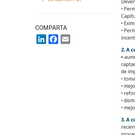
Deven
• Perm
Capít
• Exim
COMPARTA
• Perm
LinkedIn
Facebook
Email
incent
2. A 
•
aumen
captac
de im
• toma
• mejo
• refo
• dism
• mejo
3. A 
recie
proce