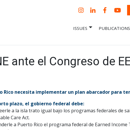
Instagram
LinkedIn
Facebook
YouT
ISSUES
PUBLICATIONS
– Centro Para
it, economic research and policy
ent organization
 Nueva
omía – Center
 a New Economy
NE ante el Congreso de E
o Rico necesita implementar un plan abarcador para term
rto plazo, el gobierno federal debe:
eerle a la isla trato igual bajo los programas federales de sa
able Care Act.
nderle a Puerto Rico el programa federal de Earned Income T