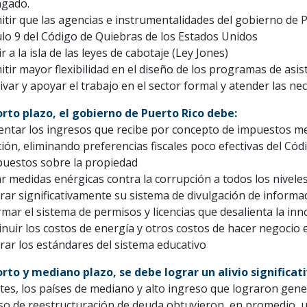
gado.
itir que las agencias e instrumentalidades del gobierno de 
ulo 9 del Código de Quiebras de los Estados Unidos
ir a la isla de las leyes de cabotaje (Ley Jones)
itir mayor flexibilidad en el diseño de los programas de asi
ivar y apoyar el trabajo en el sector formal y atender las n
corto plazo, el gobierno de Puerto Rico debe:
tar los ingresos que recibe por concepto de impuestos mej
ión, eliminando preferencias fiscales poco efectivas del Có
puestos sobre la propiedad
r medidas enérgicas contra la corrupción a todos los nivele
rar significativamente su sistema de divulgación de informa
rmar el sistema de permisos y licencias que desalienta la in
inuir los costos de energía y otros costos de hacer negocio e
rar los estándares del sistema educativo
corto y mediano plazo, se debe lograr un alivio significat
ntes, los países de mediano y alto ingreso que lograron gen
so de reestructuración de deuda obtuvieron, en promedio, u