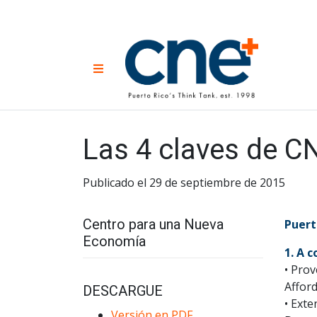
Skip
to
content
CNE 
Non-prof
Menu
developm
Una
Econ
for
Las 4 claves de C
Publicado el 29 de septiembre de 2015
Centro para una Nueva
Puert
Economía
1.
A co
• Prov
Afford
DESCARGUE
• Exte
Versión en PDF