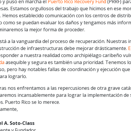
 y puso en marcha el
Puerto Rico Recovery Fund
(PRRF) par
sas. Estamos orgullosos del trabajo que hicimos en ese mo
 Hemos establecido comunicación con los centros de distribu
o como se puedan evaluar los daños y tengamos más informa
minaremos la mejor forma de proceder.
tá a la vanguardia del proceso de recuperación. Nuestras i
strucción de infraestructuras debe mejorar drásticamente.
E
esponder a nuestra realidad como archipiélago caribeño vul
da
asequible y segura es también una prioridad. Tenemos los
o, pero hay notables fallas de coordinación y ejecución que
ara lograrlo.
ras nos enfrentamos a las repercusiones de otra grave cat
jaremos incansablemente para lograr la implementación de s
s. Puerto Rico se lo merece.
ramente,
l A. Soto-Class
dente y Fundador