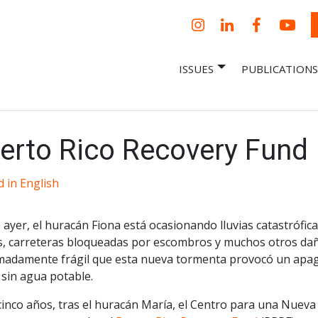
Instagram
LinkedIn
Facebook
YouT
ISSUES
PUBLICATIONS
– Centro Para
it, economic research and policy
ent organization
 Nueva
omía – Center
 a New Economy
erto Rico Recovery Fund
 in English
ayer, el huracán Fiona está ocasionando lluvias catastróficas
s, carreteras bloqueadas por escombros y muchos otros daño
madamente frágil que esta nueva tormenta provocó un apagón 
 sin agua potable.
cinco años, tras el huracán María, el Centro para una Nue