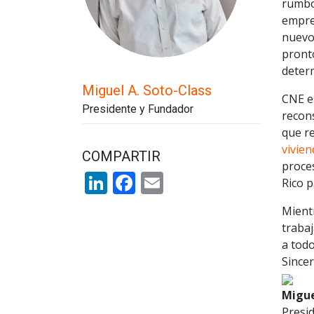
rumbo
empre
nuevo.
pront
deter
Miguel A. Soto-Class
CNE es
Presidente y Fundador
recon
que r
vivien
COMPARTIR
proces
LinkedIn
Facebook
Email
Rico p
Mient
traba
a todo
Since
Migue
Presi