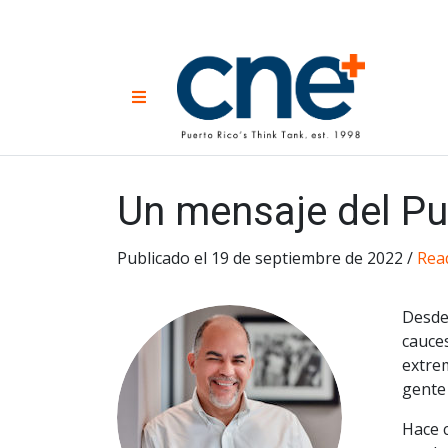
Skip
to
content
CNE 
Non-prof
Menu
developm
Una
Econ
for
Un mensaje del Pu
Publicado el 19 de septiembre de 2022 /
Read
Desde 
cauce
extre
gente
Hace 