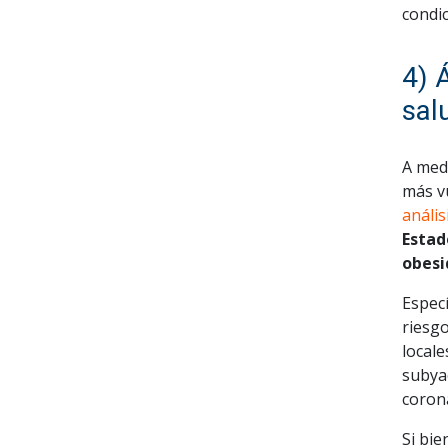
condic
4) 
sal
A med
más vu
análi
Estad
obesi
Especí
riesg
locale
subya
corona
Si bie