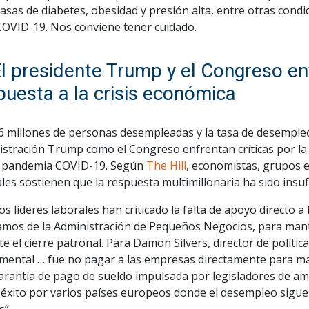
tasas de diabetes, obesidad y presión alta, entre otras cond
COVID-19. Nos conviene tener cuidado.
El presidente Trump y el Congreso enf
puesta a la crisis económica
 millones de personas desempleadas y la tasa de desempleo 
istración Trump como el Congreso enfrentan críticas por la
a pandemia COVID-19. Según
The Hill
, economistas, grupos e
les sostienen que la respuesta multimillonaria ha sido insu
s líderes laborales han criticado la falta de apoyo directo a
amos de la Administración de Pequeños Negocios, para mant
e el cierre patronal. Para Damon Silvers, director de política
mental … fue no pagar a las empresas directamente para man
arantía de pago de sueldo impulsada por legisladores de amb
 éxito por varios países europeos donde el desempleo sigue
s”.