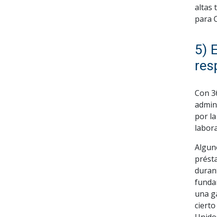
altas 
para 
5) 
res
Con 36
admin
por l
labora
Alguno
prést
durant
funda
una g
cierto
Unido