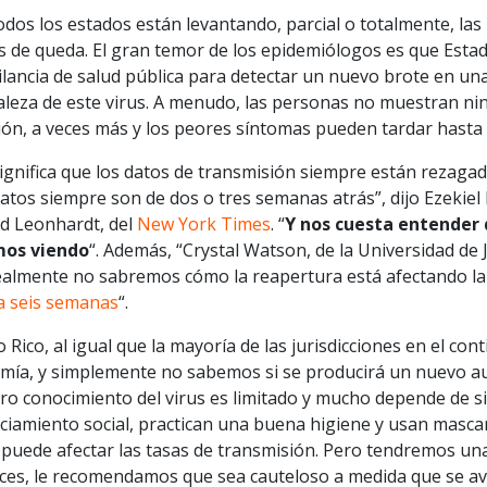
odos los estados están levantando, parcial o totalmente, las 
s de queda. El gran temor de los epidemiólogos es que Estad
ilancia de salud pública para detectar un nuevo brote en un
aleza de este virus. A menudo, las personas no muestran ni
ción, a veces más y los peores síntomas pueden tardar hasta
ignifica que los datos de transmisión siempre están rezaga
atos siempre son de dos o tres semanas atrás”, dijo Ezekiel
id Leonhardt, del
New York Times
. “
Y nos cuesta entender 
os viendo
“. Además, “Crystal Watson, de la Universidad de
ealmente no sabremos cómo la reapertura está afectando la
 a seis semanas
“.
 Rico, al igual que la mayoría de las jurisdicciones en el c
mía, y simplemente no sabemos si se producirá un nuevo au
o conocimiento del virus es limitado y mucho depende de si
nciamiento social, practican una buena higiene y usan masc
o puede afectar las tasas de transmisión. Pero tendremos u
ces, le recomendamos que sea cauteloso a medida que se aven