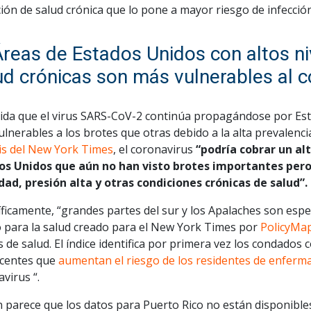
ión de salud crónica que lo pone a mayor riesgo de infección
Áreas de Estados Unidos con altos n
ud crónicas son más vulnerables al c
ida que el virus SARS-CoV-2 continúa propagándose por Est
lnerables a los brotes que otras debido a la alta prevalenc
sis del New York Times
, el coronavirus
“podría cobrar un al
os Unidos que aún no han visto brotes importantes pero
dad, presión alta y otras condiciones crónicas de salud”.
ficamente, “grandes partes del sur y los Apalaches son esp
o para la salud creado para el New York Times por
PolicyMa
s de salud. El índice identifica por primera vez los condado
centes que
aumentan el riesgo de los residentes de enfer
virus “.
n parece que los datos para Puerto Rico no están disponibles