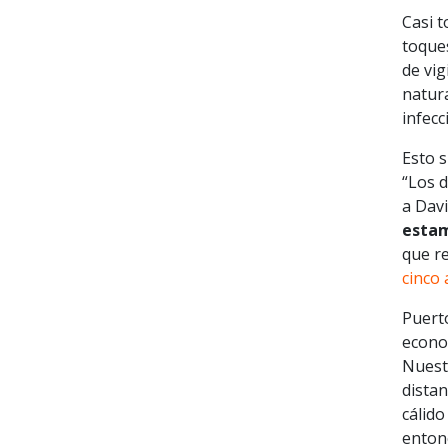
Casi t
toque
de vig
natur
infec
Esto s
“Los d
a Dav
estam
que r
cinco
Puerto
econo
Nuestr
dista
cálid
enton