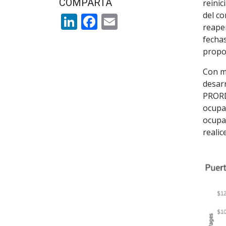
COMPARTA
reinic
del co
LinkedIn
Facebook
Email
reaper
fecha
propor
Con mi
desar
PRORD
ocupac
ocupac
realic