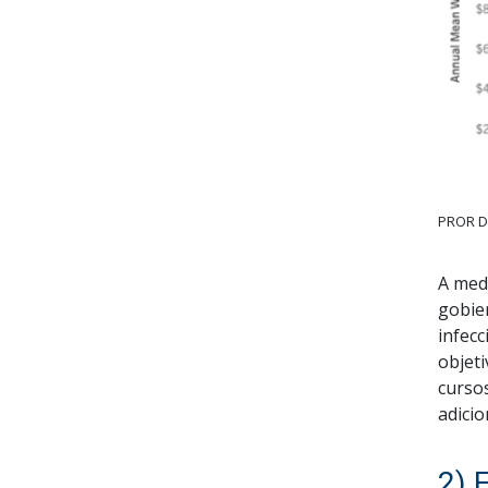
PROR D
A medi
gobie
infecc
objet
cursos
adicio
2) 