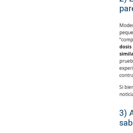
par
Moder
peque
“comp
dosis
simil
prueb
experi
contra
Si bi
notici
3) 
sab