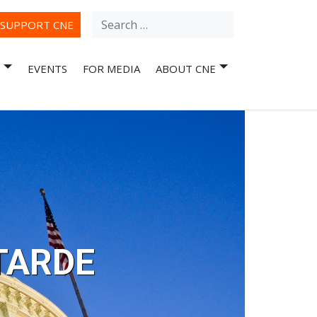
Search
ube
SUPPORT CNE
for:
EVENTS
FOR MEDIA
ABOUT CNE
TARDE