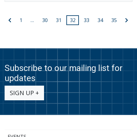
Posts
Previous
Nex
1
…
30
31
32
33
34
35
post
pos
pagination
Subscribe to our mailing list for
updates
SIGN UP +
EVENTS