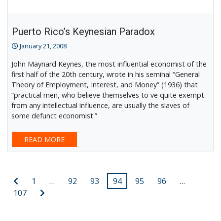
Puerto Rico’s Keynesian Paradox
January 21, 2008
John Maynard Keynes, the most influential economist of the
first half of the 20th century, wrote in his seminal “General
Theory of Employment, Interest, and Money” (1936) that
“practical men, who believe themselves to ve quite exempt
from any intellectual influence, are usually the slaves of
some defunct economist.”
READ MORE
Posts
Previous
1
…
92
93
94
95
96
…
post
Next
107
pagination
post