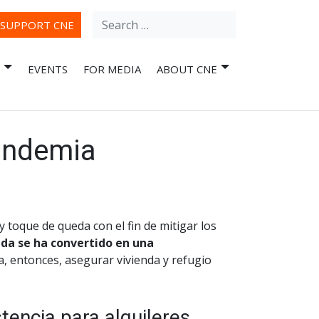
Search
ube
SUPPORT CNE
for:
EVENTS
FOR MEDIA
ABOUT CNE
pandemia
 toque de queda con el fin de mitigar los
nda se ha convertido en una
, entonces, asegurar vivienda y refugio
tencia para alquileres