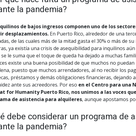
ante la pandemia?
nquilinos de bajos ingresos componen uno de los sectore
rir desplazamientos.
En Puerto Rico, alrededor de una terce
adas, de las cuales más de la mitad gasta el 30% o más de su 
as, ya existía una crisis de asequibilidad para inquilinos aú
 se le suma que el toque de queda ha dejado a muchas famili
ces existe una buena posibilidad de que muchos no puedan p
dena, puesto que muchos arrendadores, al no recibir los pa
cas, préstamos y demás obligaciones financieras, dejando a 
uidez ante sus acreedores. Por eso
en el Centro para una 
at for Humanity Puerto Rico, nos unimos a las voces q
ama de asistencia para alquileres
, aunque apostamos por
é debe considerar un programa de as
ante la pandemia?