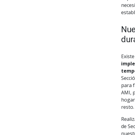
necesi
establ
Nue
dur
Existe
imple
tempo
Secció
para f
AMI, p
hogare
resto.
Reali
de Sec
nuest