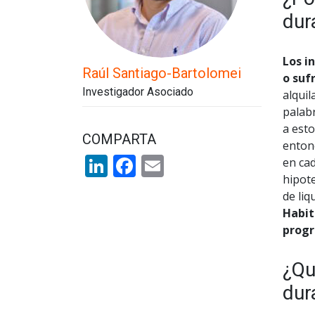
dur
Los i
Raúl Santiago-Bartolomei
o suf
Investigador Asociado
alquil
palabr
a esto
COMPARTA
enton
LinkedIn
Facebook
Email
en ca
hipote
de liq
Habit
progr
¿Qu
dur