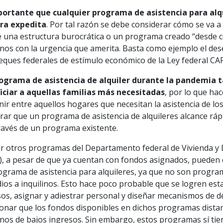
portante que cualquier programa de asistencia para alq
ra expedita
. Por tal razón se debe considerar cómo se va 
 una estructura burocrática o un programa creado “desde ce
inos con la urgencia que amerita. Basta como ejemplo el des
eques federales de estímulo económico de la Ley federal CA
ograma de asistencia de alquiler durante la pandemia 
iciar a aquellas familias más necesitadas
, por lo que ha
nir entre aquellos hogares que necesitan la asistencia de l
rar que un programa de asistencia de alquileres alcance ráp
ravés de un programa existente.
zar otros programas del Departamento federal de Vivienda y
), a pesar de que ya cuentan con fondos asignados, pueden q
ograma de asistencia para alquileres, ya que no son progr
ios a inquilinos. Esto hace poco probable que se logren esta
sos, asignar y adiestrar personal y diseñar mecanismos de 
onar que los fondos disponibles en dichos programas distan
inos de bajos ingresos. Sin embargo, estos programas sí tie