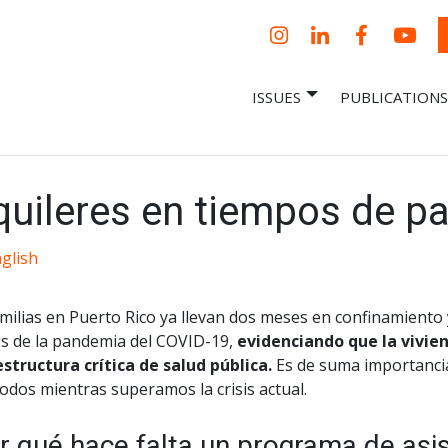
Instagram
LinkedIn
Facebook
YouT
ISSUES
PUBLICATIONS
– Centro Para
it, economic research and policy
ent organization
 Nueva
omía – Center
 a New Economy
lquileres en tiempos de 
glish
milias en Puerto Rico ya llevan dos meses en confinamiento y
os de la pandemia del COVID-19,
evidenciando que la vivie
estructura crítica de salud pública.
Es de suma importancia
odos mientras superamos la crisis actual.
r qué hace falta un programa de asis