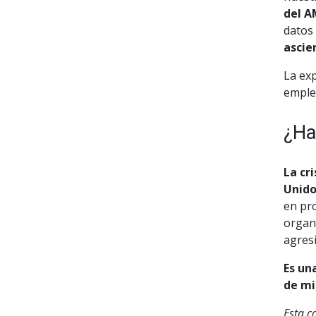
del A
datos
ascie
La exp
emple
¿Ha
La cr
Unido
en pr
organ
agres
Es un
de mi
Esta c