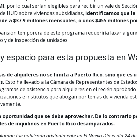
MI
, por lo cual serían elegibles para recibir un vale de Secc
 de HUD sobre viviendas subsidiadas,
identificamos que la 
nde a $37.9 millones mensuales, o unos $455 millones po
ansión temporera de este programa requeriría laxar algunos
o y de inspección de unidades.
y espacio para esta propuesta en Wa
isis de alquileres no se limita a Puerto Rico, sino que es
s.
Esto ha llevado a la Cámara de Representantes de Estados
ogramas de asistencia para alquileres en el recién aprobad
izaciones e institutos que abogan por temas de vivienda es
ivamente.
a oportunidad que se debe aprovechar. De lo contrario p
les de inquilinos en Puerto Rico desamparados.
olumna fue publicada originalmente en El Nuevo Día el día 24 d