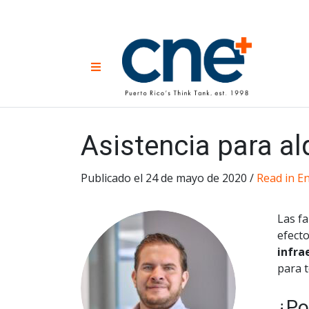
Skip
to
content
CNE 
Non-prof
Menu
developm
Una
Econ
for
Asistencia para a
Publicado el 24 de mayo de 2020 /
Read in En
Las fa
efect
infra
para t
¿Po