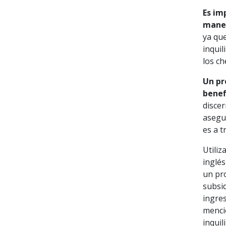
Es im
mane
ya que
inquil
los ch
Un pr
benef
discer
asegu
es a t
Utili
inglés
un pr
subsid
ingre
menci
inquil