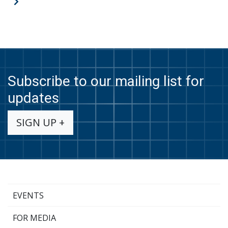
post
Next
pagination
post
Subscribe to our mailing list for
updates
SIGN UP +
EVENTS
FOR MEDIA