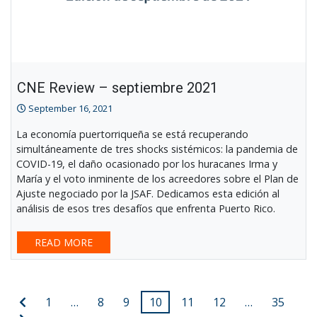
CNE Review – septiembre 2021
September 16, 2021
La economía puertorriqueña se está recuperando
simultáneamente de tres shocks sistémicos: la pandemia de
COVID-19, el daño ocasionado por los huracanes Irma y
María y el voto inminente de los acreedores sobre el Plan de
Ajuste negociado por la JSAF. Dedicamos esta edición al
análisis de esos tres desafíos que enfrenta Puerto Rico.
READ MORE
Posts
Previous
1
…
8
9
10
11
12
…
35