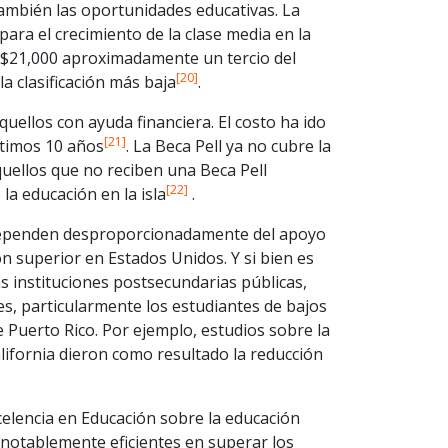
 también las oportunidades educativas. La
para el crecimiento de la clase media en la
e $21,000 aproximadamente un tercio del
[20]
a clasificación más baja
.
uellos con ayuda financiera. El costo ha ido
[21]
ltimos 10 años
. La Beca Pell ya no cubre la
quellos que no reciben una Beca Pell
[22]
la educación en la isla
.
s dependen desproporcionadamente del apoyo
n superior en Estados Unidos. Y si bien es
as instituciones postsecundarias públicas,
es, particularmente los estudiantes de bajos
e Puerto Rico. Por ejemplo, estudios sobre la
ifornia dieron como resultado la reducción
elencia en Educación sobre la educación
o notablemente eficientes en superar los