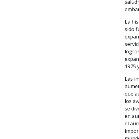
salud 
embar
La his
sido f
expand
servic
logros
expan
1975 
Las i
aumen
que a
los a
se div
en au
el aum
import
mundo