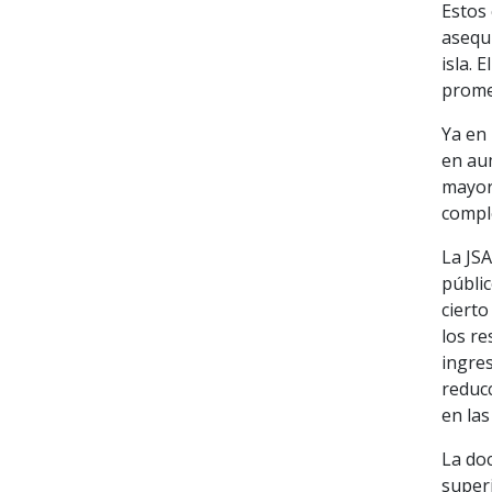
Estos 
asequi
isla. 
promed
Ya en 
en aum
mayorí
comple
La JS
públic
cierto
los re
ingres
reduc
en la
La do
superi