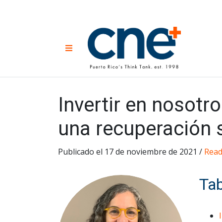
Skip
to
content
CNE 
Non-prof
Menu
developm
Una
Econ
for
Invertir en nosot
una recuperación s
Publicado el 17 de noviembre de 2021 /
Read
Tab