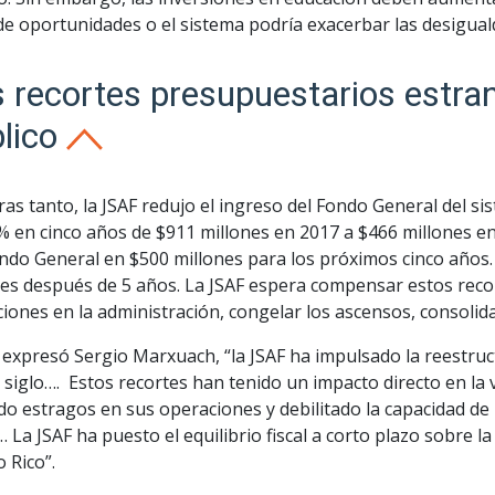
de oportunidades o el sistema podría exacerbar las desigual
 recortes presupuestarios estra
lico
as tanto, la JSAF redujo el ingreso del Fondo General del si
% en cinco años de $911 millones en 2017 a $466 millones e
ndo General en $500 millones para los próximos cinco años.
tes después de 5 años. La JSAF espera compensar estos reco
iones en la administración, congelar los ascensos, consolid
expresó Sergio Marxuach, “la JSAF ha impulsado la reestru
siglo…. Estos recortes han tenido un impacto directo en la v
o estragos en sus operaciones y debilitado la capacidad de l
… La JSAF ha puesto el equilibrio fiscal a corto plazo sobre l
 Rico”.