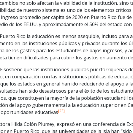
cambios no solo afectan la viabilidad de la institución, sino
bilidad de nuestro sistema es uno de los elementos críticos 
El ingreso promedio per cápita de 2020 en Puerto Rico fue d
io de los EE.UU. y aproximadamente el 50% del estado con l
Puerto Rico la educación es menos asequible, incluso para aq
ento en las instituciones públicas y privadas durante los ú
a de los gastos para los estudiantes de bajos ingresos, y a
ta tienen dificultades para cubrir los gastos en aumento de 
AF sostiene que las instituciones públicas puertorriqueña
o, en comparación con las instituciones públicas de educació
 que los estados en general han ido reduciendo el apoyo a l
sultados han sido desastrosos para el éxito de los estudiant
os, que constituyen la mayoría de la población estudiantil d
ción del apoyo gubernamental a la educación superior en Cal
[23]
s oportunidades educativas
.
ctora Hilda Colón Plumey, expresó en una conferencia de Exc
or en Puerto Rico, que las universidades de la isla han “sid