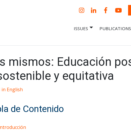
Instagram
LinkedIn
Facebook
YouT
ISSUES
PUBLICATIONS
– Centro Para
it, economic research and policy
ent organization
 Nueva
omía – Center
 a New Economy
ros mismos: Educación po
ostenible y equitativa
 in English
la de Contenido
Introducción