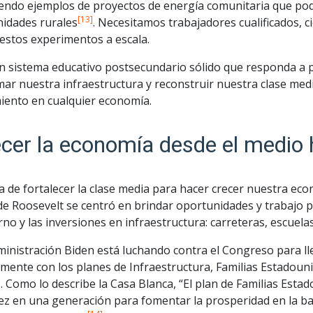
endo ejemplos de proyectos de energía comunitaria que podr
[13]
idades rurales
. Necesitamos trabajadores cualificados, c
 estos experimentos a escala.
n sistema educativo postsecundario sólido que responda a p
mar nuestra infraestructura y reconstruir nuestra clase me
miento en cualquier economía.
cer la economía desde el medio 
a de fortalecer la clase media para hacer crecer nuestra ec
 de Roosevelt se centró en brindar oportunidades y trabajo p
no y las inversiones en infraestructura: carreteras, escuelas
inistración Biden está luchando contra el Congreso para ll
mente con los planes de Infraestructura, Familias Estadouni
). Como lo describe la Casa Blanca, “El plan de Familias Est
ez en una generación para fomentar la prosperidad en la bas