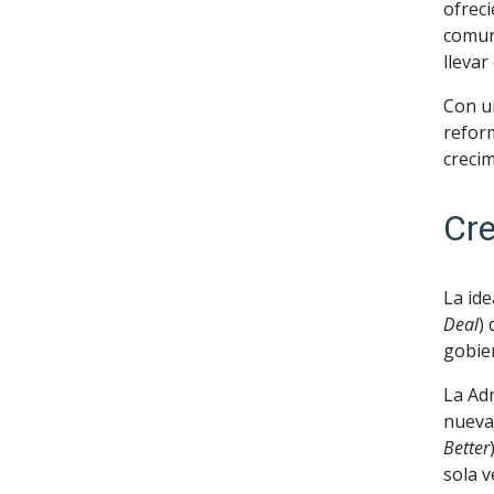
ofreci
comun
llevar
Con u
refor
creci
Cre
La ide
Deal
)
gobier
La Adm
nueva
Better
sola v