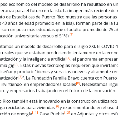
lapso económico del modelo de desarrollo ha resultado en u
eranza para el futuro en la isla. La imagen más reciente de
uto de Estadísticas de Puerto Rico muestra que las personas 
 43 años de edad promedio en la isla), forman parte de la 
 y son un poco más educadas que el adulto promedio de 25 añ
[3]
cación universitaria versus el 51%).
tamos un modelo de desarrollo para el siglo XXI. El COVID-
cturales que se estaban produciendo lentamente en la econo
[4]
tización y la inteligencia artificial
, el panorama empresari
[6]
mía gig
. Estas nuevas tecnologías requieren que invirtamo
iseñar y producir “bienes y servicios nuevos y altamente ren
[7]
atización
”. La Fundación Familia Bravo cuenta con Puerto
[8]
á invirtiendo en emprendedores locales
. Necesitamos inge
re y empresarios trabajando en el futuro de la innovación.
o Rico también está innovando en la construcción utilizand
[9]
ga reciclados para viviendas
y experimentando en el uso d
[11]
[12]
cción de energía
. Casa Pueblo
en Adjuntas y otros es