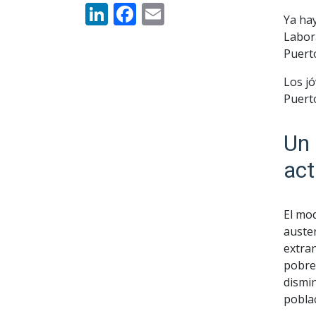
LinkedIn
Facebook
Email
Ya hay
Labor
Puerto
Los j
Puert
Un 
ac
El mod
auster
extran
pobrez
dismin
poblac