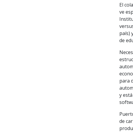
El co
ve esp
Instit
versus
país)
de edu
Necesi
estru
automa
econo
para d
autom
y est
softwa
Puert
de car
produ