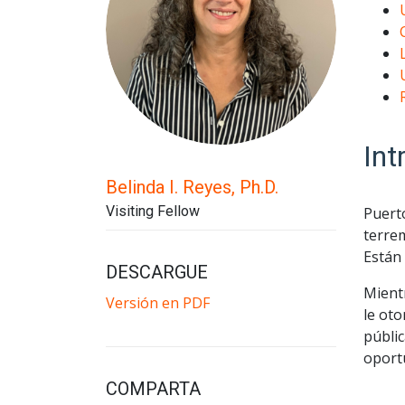
Int
Belinda I. Reyes, Ph.D.
Visiting Fellow
Puert
terrem
Están 
DESCARGUE
Mientr
Versión en PDF
le oto
públi
oportu
COMPARTA