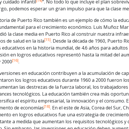
[14]
y cuidado infantil
”. No todo lo que incluye el plan sobreviv
go, podemos esperar un gran impulso para que la clase medi
toria de Puerto Rico también es un ejemplo de cómo la educa
undamental para el crecimiento económico. Luis Muñoz Marín e
ió la clase media en Puerto Rico al construir nuestra infrae
[15]
ios de salud en la isla
. Desde la década de 1960, Puerto R
 educativos en la historia mundial, de 4.6 años para adulto
sión en logros educativos representó hasta la mitad del au
[16]
y 2000
.
nversiones en educación contribuyen a la acumulación de cap
taron los logros educativos durante 1960 a 2000 fueron los
umentan las destrezas de la fuerza laboral, los trabajadore
vances tecnológicos. La educación también crea más oportu
ersifica el espíritu empresarial, la innovación y el consum
[18]
mento de economías
. En el este de Asia, Corea del Sur, 
ento en logros educativos fue una estrategia de crecimient
ante a medida que aumentan los requisitos tecnológicos y de
. Sin embargo, las inversiones en educación deben aumentar