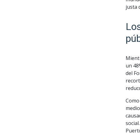
justa 
Los
púb
Mientr
un 48
del Fo
recor
reducc
Como 
medio 
causad
social
Puerto