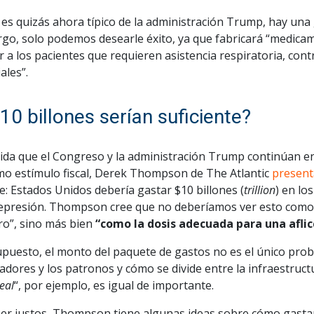
es quizás ahora típico de la administración Trump, hay una
go, solo podemos desearle éxito, ya que fabricará “medicam
 a los pacientes que requieren asistencia respiratoria, contro
ales”.
¿10 billones serían suficiente?
ida que el Congreso y la administración Trump continúan en
mo estímulo fiscal, Derek Thompson de The Atlantic
presen
: Estados Unidos debería gastar $10 billones (
trillion
) en lo
epresión. Thompson cree que no deberíamos ver esto como
o”, sino más bien
“como la dosis adecuada para una aflic
puesto, el monto del paquete de gastos no es el único prob
adores y los patronos y cómo se divide entre la infraestructu
eal
“, por ejemplo, es igual de importante.
er justos, Thompson tiene algunas ideas sobre cómo gastar 