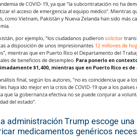
pandemia de COVID-19, ya que “la subcontratación no ha dem
tizar el acceso de emergencia al equipo médico”. Mientras
s, como Vietnam, Pakistán y Nueva Zelanda han sido más cap
mia.
kistán, por ejemplo, “los ciudadanos pudieron
solicitar
trans
tas a disposición de unos impresionantes
12 millones de ho
es”, mientras que en Puerto Rico el Departamento del Trabaj
iales de beneficios de desempleo.
Para ponerlo en contexto,
imadamente $1,400, mientras que en Puerto Rico es de 
análisis final, según los autores, “no es coincidencia que a 
 les haya ido mejor en la crisis de COVID-19 que a los países 
a que la gobernanza efectiva no se puede conjurar a volunt
dad del estado”.
La administración Trump escoge una 
ricar medicamentos genéricos necesa