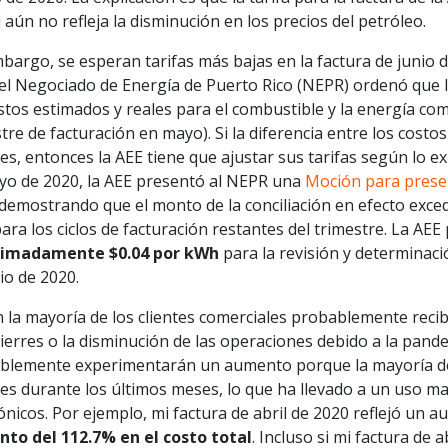
l aún no refleja la disminución en los precios del petróleo.
bargo, se esperan tarifas más bajas en la factura de junio de
 el Negociado de Energía de Puerto Rico (NEPR) ordenó que 
stos estimados y reales para el combustible y la energía com
tre de facturación en mayo). Si la diferencia entre los costo
es, entonces la AEE tiene que ajustar sus tarifas según lo e
yo de 2020, la AEE presentó al NEPR una
Moción para presen
 demostrando que el monto de la conciliación en efecto excedi
ra los ciclos de facturación restantes del trimestre. La AE
imadamente $0.04 por kWh
para la revisión y determinació
io de 2020.
n la mayoría de los clientes comerciales probablemente reci
cierres o la disminución de las operaciones debido a la pande
blemente experimentarán un aumento porque la mayoría de 
es durante los últimos meses, lo que ha llevado a un uso ma
ónicos. Por ejemplo, mi factura de abril de 2020 reflejó un 
to del 112.7% en el costo total
. Incluso si mi factura de 