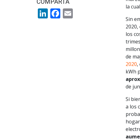
COMPARTA
la cua
LinkedIn
Facebook
Email
Sin em
2020,
los co
trimes
millon
de ma
2020
,
kWh pa
aprox
de jun
Si bie
a los 
proba
hogar
electr
aumen