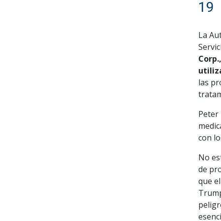
19
La Au
Servi
Corp.
utili
las p
tratam
Peter 
medic
con lo
No es
de pr
que e
Trump
pelig
esenci