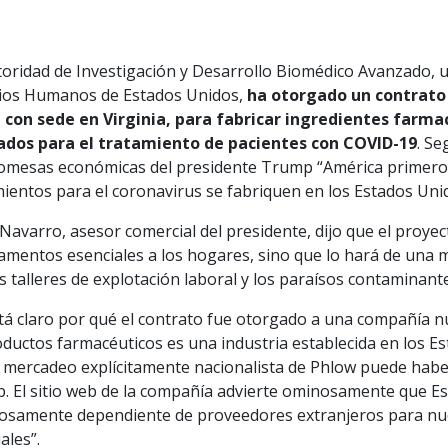
toridad de Investigación y Desarrollo Biomédico Avanzado, u
cios Humanos de Estados Unidos,
ha otorgado un contrato 
, con sede en Virginia, para fabricar ingredientes far
zados para el tratamiento de pacientes con COVID-19
. Se
romesas económicas del presidente Trump “América primero”
ientos para el coronavirus se fabriquen en los Estados Uni
Navarro, asesor comercial del presidente, dijo que el proyec
amentos esenciales a los hogares, sino que lo hará de una
s talleres de explotación laboral y los paraísos contaminant
tá claro por qué el contrato fue otorgado a una compañía nu
oductos farmacéuticos es una industria establecida en los E
l mercadeo explícitamente nacionalista de Phlow puede habe
. El sitio web de la compañía advierte ominosamente que Es
rosamente dependiente de proveedores extranjeros para n
ales”.