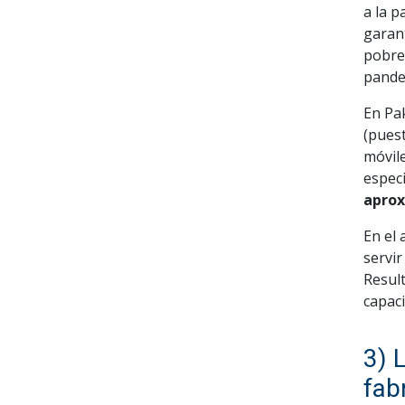
a la 
garan
pobre
pande
En Pa
(pues
móvil
espec
aprox
En el 
servir
Result
capaci
3) 
fab