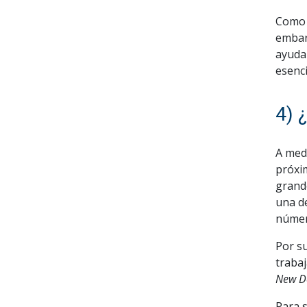
Como 
embar
ayudar
esenci
4) 
A med
próxi
grande
una d
númer
Por su
trabaj
New D
Para s