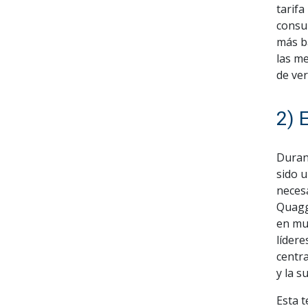
tarifa
consu
más b
las m
de ve
2) 
Duran
sido u
neces
Quagg
en muc
líder
centra
y la s
Esta 