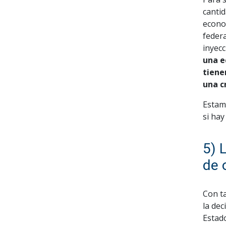
cantid
econom
federa
inyecc
una e
tiene
una c
Estam
si hay
5) 
de 
Con t
la dec
Estad