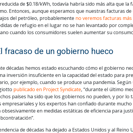
 reducida de $0.18/kWh, todavía habría sido más alta que la
mo. Entonces, aunque esperamos que nuestras facturas de el
ajos del petróleo, probablemente
no veremos facturas más b
edidas de refugio en el lugar no se han levantado por comp
rano cuando los consumidores suelen aumentar su consumo
El fracaso de un gobierno hueco
te décadas hemos estado escuchando cómo el gobierno necesi
na inversión insuficiente en la capacidad del estado para p
ario, por ejemplo, cuando se produce una pandemia. Según u
iotto
publicado en Project Syndicate
, “durante el último me
hos países ha sido que los gobiernos no pueden, y por lo ta
es empresariales y los expertos han confiado durante mucho
 obsesivamente en medidas estáticas de eficiencia para justif
ubcontratación”.
tendencia de décadas ha dejado a Estados Unidos y al Reino