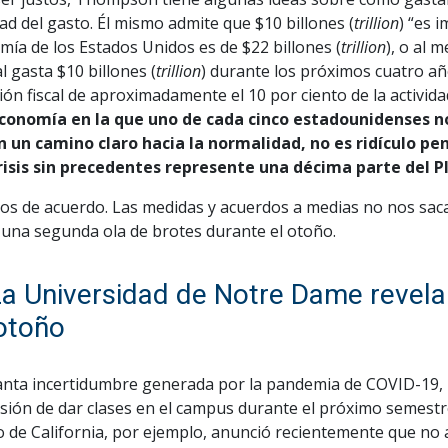
ad del gasto. Él mismo admite que $10 billones (
trillion
) “es 
ía de los Estados Unidos es de $22 billones (
trillion
), o al 
l gasta $10 billones (
trillion
) durante los próximos cuatro año
ión fiscal de aproximadamente el 10 por ciento de la activi
conomía en la que uno de cada cinco estadounidenses no 
n un camino claro hacia la normalidad, no es ridículo pe
risis sin precedentes represente una décima parte del PI
os de acuerdo. Las medidas y acuerdos a medias no nos saca
 una segunda ola de brotes durante el otoño.
La Universidad de Notre Dame revela
otoño
anta incertidumbre generada por la pandemia de COVID-19,
isión de dar clases en el campus durante el próximo semestre
o de California, por ejemplo, anunció recientemente que no 