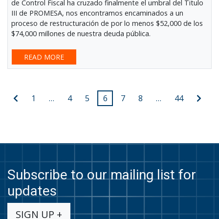
de Control Fiscal ha cruzado finalmente el umbral del Titulo
III de PROMESA, nos encontramos encaminados a un
proceso de restructuración de por lo menos $52,000 de los
$74,000 millones de nuestra deuda pública.
READ MORE
Posts
Previous
Next
1
…
4
5
6
7
8
…
44
post
post
pagination
Subscribe to our mailing list for
updates
SIGN UP +