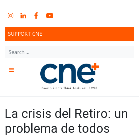
Skip
to
Instagram
LinkedIn
Facebook
YouTube
content
SUPPORT CNE
Search
for:
Menu
CNE – Centro Para Una
Non-profit, economic research and policy development
organization
Nueva Economía – Center
La crisis del Retiro: un
for a New Economy
problema de todos