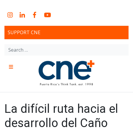
Skip
to
Instagram
LinkedIn
Facebook
YouTube
content
SUPPORT CNE
Search
for:
Menu
CNE – Centro Para Una
Non-profit, economic research and policy development
organization
Nueva Economía – Center
La difícil ruta hacia el
for a New Economy
desarrollo del Caño