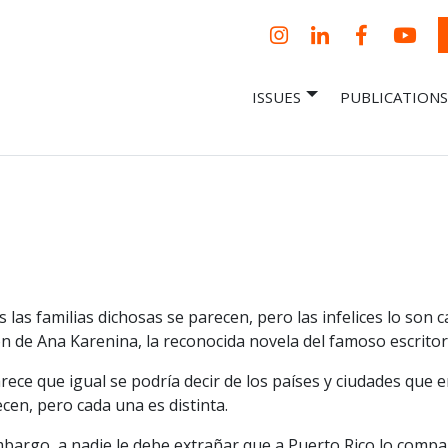
Instagram
LinkedIn
Facebook
YouT
ISSUES
PUBLICATIONS
– Centro Para
it, economic research and policy
ent organization
 Nueva
omía – Center
 a New Economy
 las familias dichosas se parecen, pero las infelices lo son
n de Ana Karenina, la reconocida novela del famoso escritor
ece que igual se podría decir de los países y ciudades que 
cen, pero cada una es distinta.
bargo, a nadie le debe extrañar que a Puerto Rico lo compa