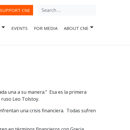
Search
ube
SUPPORT CNE
for:
EVENTS
FOR MEDIA
ABOUT CNE
 cada una a su manera.” Esa es la primera
 ruso Leo Tolstoy.
enfrentan una crisis financiera. Todas sufren
ren en términos financieros con Grecia,