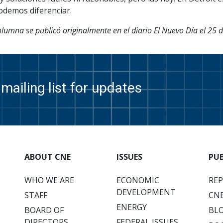
odemos diferenciar.
olumna se publicó originalmente en el diario El Nuevo Día el 25
mailing list for updates
ABOUT CNE
ISSUES
PU
WHO WE ARE
ECONOMIC
RE
DEVELOPMENT
STAFF
CNE
ENERGY
BOARD OF
BL
DIRECTORS
FEDERAL ISSUES