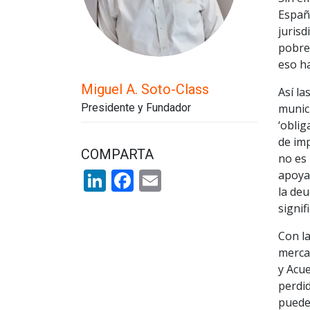
Españ
jurisd
pobre
eso ha
Miguel A. Soto-Class
Así la
Presidente y Fundador
munici
‘oblig
de im
COMPARTA
no es
LinkedIn
Facebook
Email
apoyad
la deu
signi
Con la
mercad
y Acu
perdi
puede 