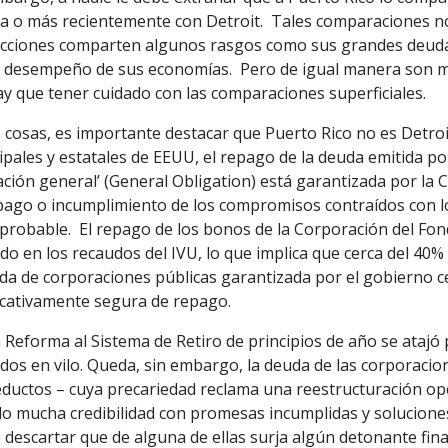
a o más recientemente con Detroit. Tales comparaciones n
icciones comparten algunos rasgos como sus grandes deudas,
 desempeño de sus economías. Pero de igual manera son much
y que tener cuidado con las comparaciones superficiales.
s cosas, es importante destacar que Puerto Rico no es Detroi
pales y estatales de EEUU, el repago de la deuda emitida po
ación general’ (General Obligation) está garantizada por la 
pago o incumplimiento de los compromisos contraídos con l
 probable. El repago de los bonos de la Corporación del Fo
o en los recaudos del IVU, lo que implica que cerca del 40% d
da de corporaciones públicas garantizada por el gobierno ce
ficativamente segura de repago.
 Reforma al Sistema de Retiro de principios de año se atajó
os en vilo. Queda, sin embargo, la deuda de las corporacione
eductos – cuya precariedad reclama una reestructuración op
do mucha credibilidad con promesas incumplidas y soluciones
descartar que de alguna de ellas surja algún detonante fina