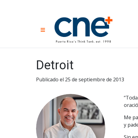
Skip
to
content
CNE 
Non-prof
Menu
developm
Una
Econ
for
Detroit
Publicado el 25 de septiembre de 2013
“Todas
oració
Me par
y pade
Sin em