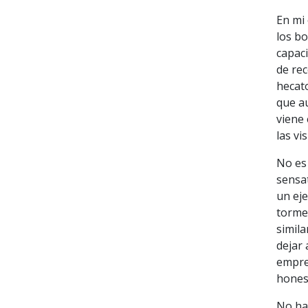
En mi 
los bo
capac
de rec
hecat
que a
viene
las vi
No es 
sensat
un eje
torme
simila
dejar 
empres
hones
No hay