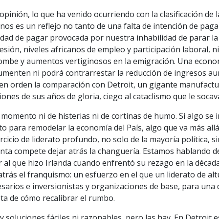
opinión, lo que ha venido ocurriendo con la clasificación de 
nos es un reflejo no tanto de una falta de intención de pag
idad de pagar provocada por nuestra inhabilidad de parar la
esión, niveles africanos de empleo y participación laboral, 
ombe y aumentos vertiginosos en la emigración. Una econom
umenten ni podrá contrarrestar la reducción de ingresos a
 en orden la comparación con Detroit, un gigante manufact
siones de sus años de gloria, ciego al cataclismo que le socava
momento ni de histerias ni de cortinas de humo. Si algo se
o para remodelar la economía del País, algo que va más allá
rcicio de liderato profundo, no solo de la mayoría política, s
nta compete dejar atrás la changuería. Estamos hablando de 
r al que hizo Irlanda cuando enfrentó su rezago en la déca
atrás el franquismo: un esfuerzo en el que un liderato de 
arios e inversionistas y organizaciones de base, para una 
ta de cómo recalibrar el rumbo.
 soluciones fáciles ni razonables, pero las hay. En Detroit