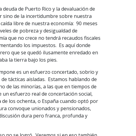
la deuda de Puerto Rico y la devaluación de
ar sino de la incertidumbre sobre nuestra
 caída libre de nuestra economía: 90 meses
niveles de pobreza y desigualdad de
ía que no crece no tendrá recaudos fiscales
umentando los impuestos. Es aquí donde
urero que se quedó ilusamente enredado en
ba la tierra bajo los pies.
 impone es un esfuerzo concertado, sobrio y
 de tácticas aisladas. Estamos hablando de
ino de las minorías, a las que en tiempos de
un esfuerzo real de concertación social,
da de los ochenta, o España cuando optó por
altura convoque unionados y pensionados,
discusión dura pero franca, profunda y
 eso no se logró. Veremos si en eso también