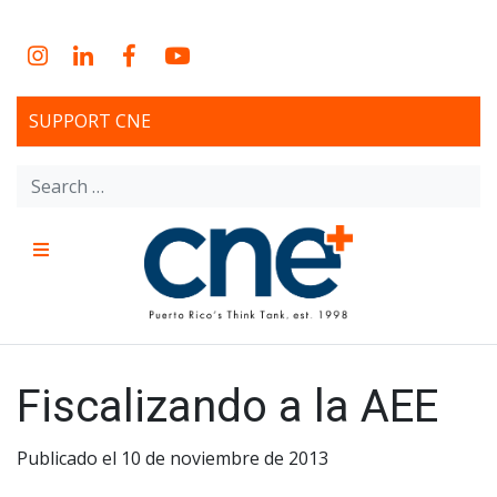
Skip
to
Instagram
LinkedIn
Facebook
YouTube
content
SUPPORT CNE
Search
for:
Menu
CNE – Centro Para Una
Non-profit, economic research and policy development
organization
Nueva Economía – Center
Fiscalizando a la AEE
for a New Economy
Publicado el 10 de noviembre de 2013