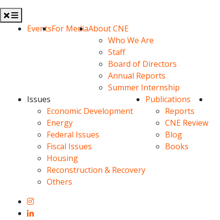
Skip
to
Menu
Events
For Media
About CNE
content
Who We Are
Staff
Board of Directors
Annual Reports
Summer Internship
Issues
Publications
Economic Development
Reports
Energy
CNE Review
Federal Issues
Blog
Fiscal Issues
Books
Housing
Reconstruction & Recovery
Others
Instagram
LinkedIn