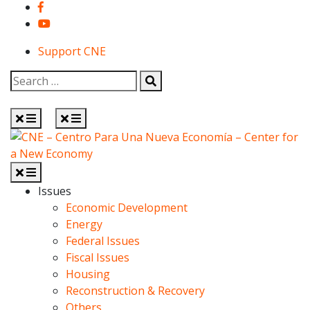
Facebook
YouTube
Support CNE
Search
for:
Search
Menu
Menu
CNE – Centro Para Una Nueva Economía – Center for a
Non-profit, economic research and policy development
New Economy
organization
Menu
Issues
Economic Development
Energy
Federal Issues
Fiscal Issues
Housing
Reconstruction & Recovery
Others