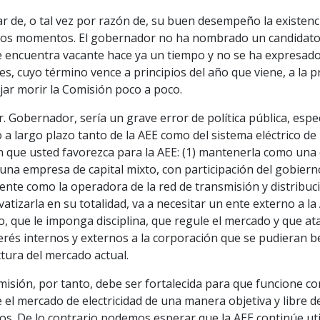
ar de, o tal vez por razón de, su buen desempeño la existe
tos momentos. El gobernador no ha nombrado un candidato
e encuentra vacante hace ya un tiempo y no se ha expresado
s, cuyo término vence a principios del año que viene, a la p
jar morir la Comisión poco a poco.
r. Gobernador, sería un grave error de política pública, es
 a largo plazo tanto de la AEE como del sistema eléctrico d
 que usted favorezca para la AEE: (1) mantenerla como una c
na empresa de capital mixto, con participación del gobierno
nte como la operadora de la red de transmisión y distribució
ivatizarla en su totalidad, va a necesitar un ente externo a l
, que le imponga disciplina, que regule el mercado y que a
erés internos y externos a la corporación que se pudieran b
tura del mercado actual.
misión, por tanto, debe ser fortalecida para que funcione 
 el mercado de electricidad de una manera objetiva y libre d
cos. De lo contrario podemos esperar que la AEE continúe util