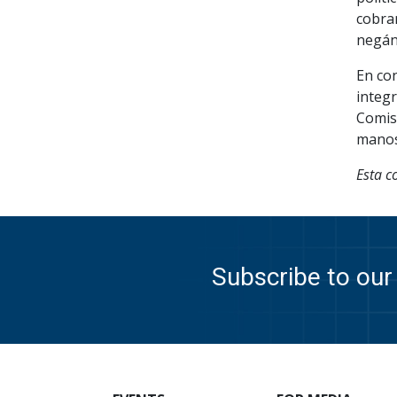
cobran
negán
En co
integr
Comisi
manos
Esta c
Subscribe to our 