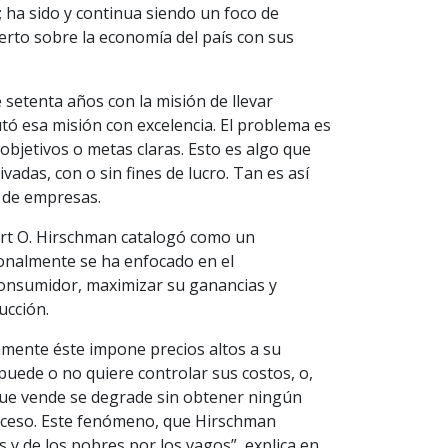
 ha sido y continua siendo un foco de
erto sobre la economía del país con sus
 setenta años con la misión de llevar
cutó esa misión con excelencia. El problema es
 objetivos o metas claras. Esto es algo que
adas, con o sin fines de lucro. Tan es así
n de empresas.
lbert O. Hirschman catalogó como un
ionalmente se ha enfocado en el
consumidor, maximizar su ganancias y
ucción.
amente éste impone precios altos a su
uede o no quiere controlar sus costos, o,
que vende se degrade sin obtener ningún
proceso. Este fenómeno, que Hirschman
 y de los pobres por los vagos”, explica en