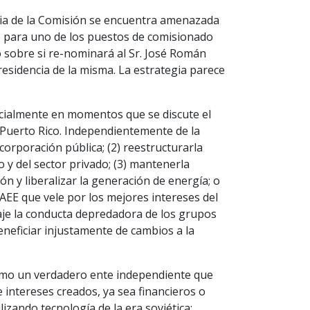
ncia de la Comisión se encuentra amenazada
 para uno de los puestos de comisionado
 sobre si re-nominará al Sr. José Román
residencia de la misma. La estrategia parece
pecialmente en momentos que se discute el
e Puerto Rico. Independientemente de la
orporación pública; (2) reestructurarla
 y del sector privado; (3) mantenerla
n y liberalizar la generación de energía; o
a AEE que vele por los mejores intereses del
taje la conducta depredadora de los grupos
eneficiar injustamente de cambios a la
como un verdadero ente independiente que
e intereses creados, ya sea financieros o
izando tecnología de la era soviética;