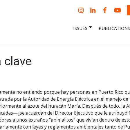
Instagram
LinkedIn
Facebook
YouT
ISSUES
PUBLICATIONS
– Centro Para
it, economic research and policy
ent organization
 Nueva
omía – Center
 a New Economy
a clave
amente no entiendo porque hay personas en Puerto Rico qu
rada por la Autoridad de Energía Eléctrica en el manejo de l
riormente al azote del huracán María. Después de todo, la 
cadas—¿se acuerdan del Director Ejecutivo que le atribuyó f
ores a unos extraños “animalitos” que vivían dentro de esto
ariamente con leyes y reglamentos ambientales tanto de Pue