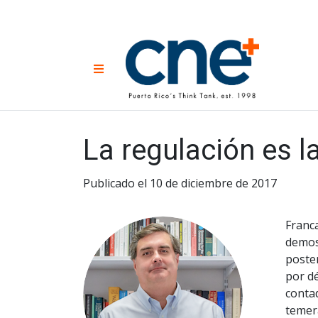
Skip
to
content
CNE 
Non-prof
Menu
developm
Una
Econ
for
La regulación es l
Publicado el 10 de diciembre de 2017
Franc
demost
poste
por dé
contad
temer