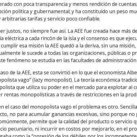
erado con poca transparencia y menos rendición de cuentas;
ción política y gubernamental; y ha constituido un peso mu
y arbitrarias tarifas y servicio poco confiable.
er justos, no siempre fue así. La AEE fue creada hace más de
a eléctrica a cada rincón de la isla y el consenso es que eje
 cumplir esa misión la AEE quedó a la deriva, sin una misión,
almente le sucede a todas las organizaciones, públicas o priv
ste fenómeno se estudia en las facultades de administració
caso de la AEE, esta se convirtió en lo que el economista A
olista vago” (lazy monopolist). La teoría económica tradic
olista que utiliza su poder en el mercado para explotar al 
r rentas monopolísticas a través de restricciones en la prod
n el caso del monopolista vago el problema es otro. Sencill
cto, no para acumular ganancias excesivas, sino porque no p
omúnmente, permite que la calidad del producto o servicio 
cio pecuniario, ni incurrir en costos por mejorarlo, en el 
gaba como la “opresión de los débiles por los incompetentes