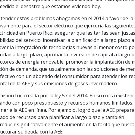
medida el desastre que estamos viviendo hoy.
atender estos problemas abogamos en el 2014 a favor de la
ivamente para el sector eléctrico que ejercería las siguiente
ctricidad en Puerto Rico; asegurar que las tarifas sean justas
bilidad del servicio; incentivar la planificación a largo plazo
ver la integración de tecnologías nuevas al menor costo pos
icidad a largo plazo; aprobar la inversión de capital a largo 
tores de energía renovable; promover la implantación de me
ción de demanda, que usualmente son las soluciones de menor
fectivo con un abogado del consumidor para atender los recla
tal de la AEE y sus emisiones de gases invernadero.
isión fue creada por la ley 57 del 2014. En su corta existen
jando con poco presupuesto y recursos humanos limitados, 
er a la AEE en línea. Por ejemplo, logró que la AEE prepar
ado de recursos para planificar a largo plazo y también
reducir significativamente el aumento en la tarifa que busc
ucturar su deuda con la AEE.