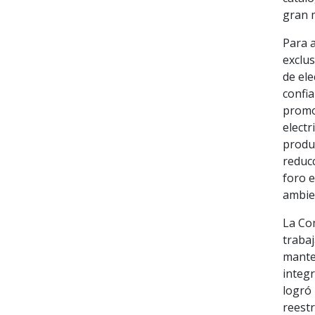
gran 
Para 
exclus
de ele
confia
promo
electr
produc
reduc
foro e
ambien
La Com
traba
manten
integr
logró 
reestr