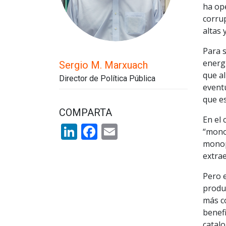
ha op
corrup
altas 
Para s
energí
Sergio M. Marxuach
que al
Director de Política Pública
eventu
que e
COMPARTA
En el 
LinkedIn
Facebook
Email
“monop
monop
extrae
Pero e
produ
más c
benefi
catalo