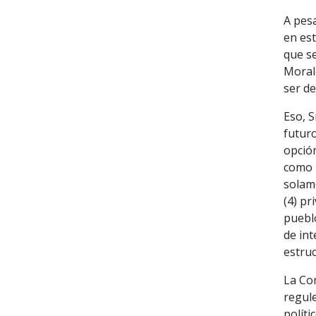
A pes
en es
que s
Morale
ser de
Eso, S
futuro
opción
como u
solame
(4) pr
pueblo
de int
estruc
La Co
regule
políti