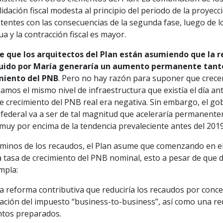
idación fiscal modesta al principio del periodo de la proyec
tentes con las consecuencias de la segunda fase, luego de 
 y la contracción fiscal es mayor.
e que los arquitectos del Plan están asumiendo que la r
uido por María generaría un aumento permanente tanto 
miento del PNB
. Pero no hay razón para suponer que crec
amos el mismo nivel de infraestructura que existía el día an
e crecimiento del PNB real era negativa. Sin embargo, el go
federal va a ser de tal magnitud que aceleraría permanente
muy por encima de la tendencia prevaleciente antes del 2019
rminos de los recaudos, el Plan asume que comenzando en el
tasa de crecimiento del PNB nominal, esto a pesar de que d
mpla:
a reforma contributiva que reduciría los recaudos por conce
ación del impuesto “business-to-business”, así como una re
ntos preparados.