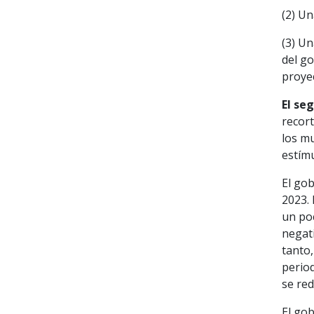
(2) Un
(3) Un
del go
proyec
El se
recort
los mu
estímu
El gob
2023. 
un po
negati
tanto
period
se red
El gob