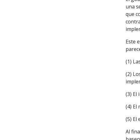
una se
que c
contra
imple
Este e
parec
(1) La
(2) L
implem
(3) El
(4) El
(5) El
Al fin
basen