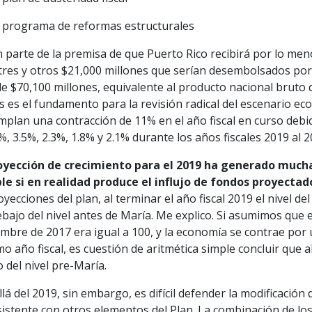
n programa de reformas estructurales
n parte de la premisa de que Puerto Rico recibirá por lo me
tres y otros $21,000 millones que serían desembolsados po
de $70,100 millones, equivalente al producto nacional bruto d
 es el fundamento para la revisión radical del escenario ec
plan una contracción de 11% en el año fiscal en curso debid
%, 3.5%, 2.3%, 1.8% y 2.1% durante los años fiscales 2019 al 
oyección de crecimiento para el 2019 ha generado mucha
ble si en realidad produce el influjo de fondos proyectad
oyecciones del plan, al terminar el año fiscal 2019 el nivel de
bajo del nivel antes de María. Me explico. Si asumimos que e
mbre de 2017 era igual a 100, y la economía se contrae por 
o año fiscal, es cuestión de aritmética simple concluir que a
 del nivel pre-María.
lá del 2019, sin embargo, es difícil defender la modificación 
istente con otros elementos del Plan. La combinación de los