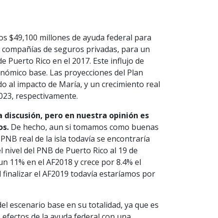
nos $49,100 millones de ayuda federal para
r compañías de seguros privadas, para un
e Puerto Rico en el 2017. Este influjo de
onómico base. Las proyecciones del Plan
o al impacto de María, y un crecimiento real
2023, respectivamente.
 discusión, pero en nuestra opinión es
os.
De hecho, aun si tomamos como buenas
l PNB real de la isla todavía se encontraría
l nivel del PNB de Puerto Rico al 19 de
un 11% en el AF2018 y crece por 8.4% el
l finalizar el AF2019 todavía estaríamos por
del escenario base en su totalidad, ya que es
 efectos de la ayuda federal con una