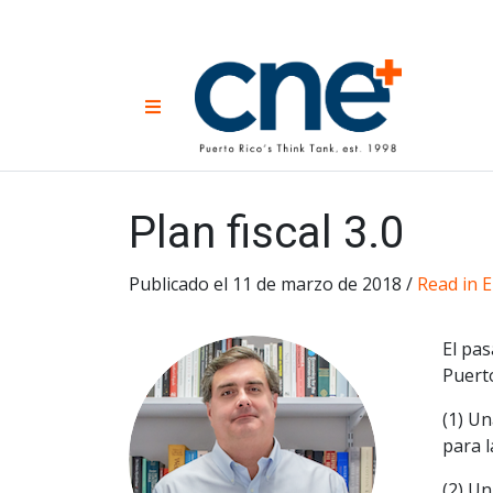
Skip
to
content
CNE 
Non-prof
Menu
developm
Una
Econ
for
Plan fiscal 3.0
Publicado el 11 de marzo de 2018 /
Read in E
El pas
Puerto
(1) U
para l
(2) Un