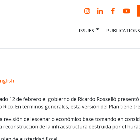
Instagram
LinkedIn
Facebook
YouT
ISSUES
PUBLICATIONS
– Centro Para
it, economic research and policy
ent organization
 Nueva
omía – Center
 a New Economy
nglish
ado 12 de febrero el gobierno de Ricardo Rosselló presentó l
 Rico. En términos generales, esta versión del Plan tiene t
na revisión del escenario económico base tomando en consid
a reconstrucción de la infraestructura destruida por el hur
 plan de austeridad fiscal