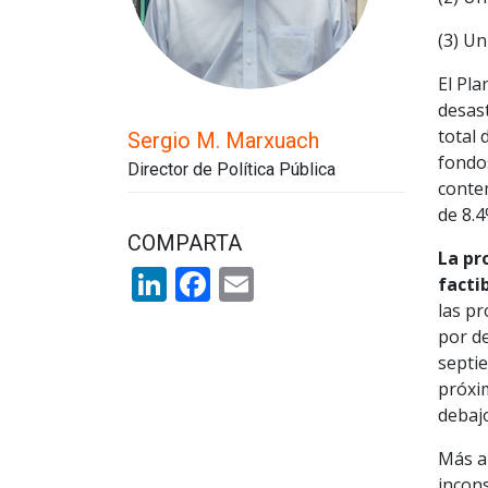
(3) U
El Pla
desas
total 
Sergio M. Marxuach
fondos
Director de Política Pública
contem
de 8.4
COMPARTA
La pr
LinkedIn
Facebook
Email
facti
las pr
por de
septie
próxim
debajo
Más al
incons