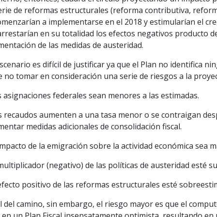
rie de reformas estructurales (reforma contributiva, reform
omenzarían a implementarse en el 2018 y estimularían el cre
rrestarían en su totalidad los efectos negativos producto de 
mentación de las medidas de austeridad.
scenario es difícil de justificar ya que el Plan no identifica
e no tomar en consideración una serie de riesgos a la proye
s asignaciones federales sean menores a las estimadas.
os recaudos aumenten a una tasa menor o se contraigan des
entar medidas adicionales de consolidación fiscal.
 impacto de la emigración sobre la actividad económica sea 
 multiplicador (negativo) de las políticas de austeridad esté 
 efecto positivo de las reformas estructurales esté sobreest
al del camino, sin embargo, el riesgo mayor es que el comput
 en un Plan Fiscal insensatamente optimista, resultando en 