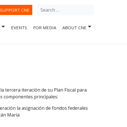
Search
ube
SUPPORT CNE
for:
EVENTS
FOR MEDIA
ABOUT CNE
a tercera iteración de su Plan Fiscal para
res componentes principales:
eración la asignación de fondos federales
acán María