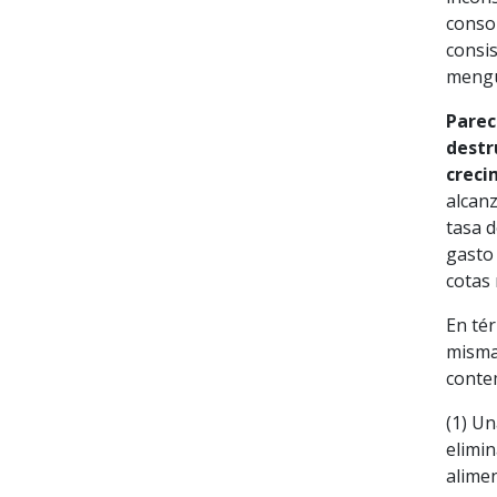
consol
consis
mengua
Parec
destr
creci
alcanz
tasa d
gasto 
cotas 
En té
misma 
conte
(1) Un
elimin
alime