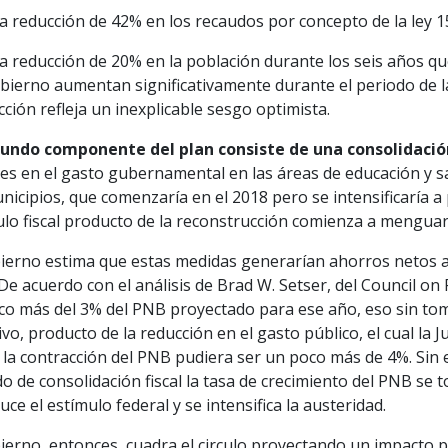
a reducción de 42% en los recaudos por concepto de la ley 1
a reducción de 20% en la población durante los seis años qu
bierno aumentan significativamente durante el periodo de l
ción refleja un inexplicable sesgo optimista.
gundo componente del plan consiste de una consolidación
es en el gasto gubernamental en las áreas de educación y sa
nicipios, que comenzaría en el 2018 pero se intensificaría a p
lo fiscal producto de la reconstrucción comienza a menguar
ierno estima que estas medidas generarían ahorros netos an
De acuerdo con el análisis de Brad W. Setser, del Council on 
co más del 3% del PNB proyectado para ese año, eso sin toma
vo, producto de la reducción en el gasto público, el cual la J
, la contracción del PNB pudiera ser un poco más de 4%. S
o de consolidación fiscal la tasa de crecimiento del PNB se
uce el estímulo federal y se intensifica la austeridad.
ierno, entonces, cuadra el circulo proyectando un impacto po