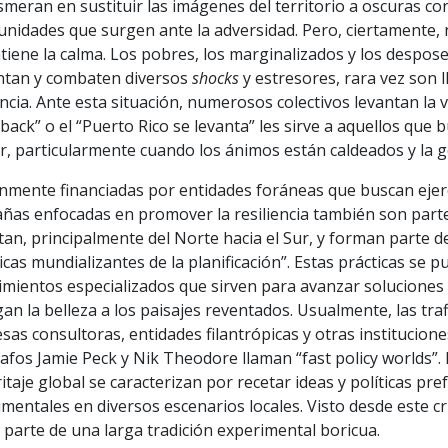
smeran en sustituir las imágenes del territorio a oscuras c
nidades que surgen ante la adversidad. Pero, ciertamente, 
tiene la calma. Los pobres, los marginalizados y los despos
ntan y combaten diversos
shocks
y estresores, rara vez son ll
encia. Ante esta situación, numerosos colectivos levantan la
ack” o el “Puerto Rico se levanta” les sirve a aquellos que 
ir, particularmente cuando los ánimos están caldeados y la gen
ente financiadas por entidades foráneas que buscan ejercer
ñas enfocadas en promover la resiliencia también son parte
tan, principalmente del Norte hacia el Sur, y forman parte d
icas mundializantes de la planificación”. Estas prácticas s
imientos especializados que sirven para avanzar soluciones
gan la belleza a los paisajes reventados. Usualmente, las t
as consultoras, entidades filantrópicas y otras institucion
fos Jamie Peck y Nik Theodore llaman “fast policy worlds”. L
itaje global se caracterizan por recetar ideas y políticas p
mentales en diversos escenarios locales. Visto desde este cris
parte de una larga tradición experimental boricua.