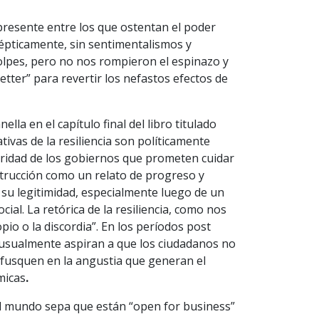
presente entre los que ostentan el poder
sépticamente, sin sentimentalismos y
olpes, pero no nos rompieron el espinazo y
etter” para revertir los nefastos efectos de
a en el capítulo final del libro titulado
rativas de la resiliencia son políticamente
oridad de los gobiernos que prometen cuidar
strucción como un relato de progreso y
r su legitimidad, especialmente luego de un
cial. La retórica de la resiliencia, como nos
opio o la discordia”. En los períodos post
 usualmente aspiran a que los ciudadanos no
enfusquen en la angustia que generan el
micas
.
l mundo sepa que están “open for business”