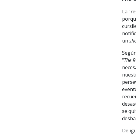
La “re
porque
cursi
notifi
un
sh
Según 
“
The R
neces
nuestr
persev
evento
recuer
desas
se qui
desbar
De ig