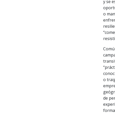
y se e
oportu
o man
enfre
resili
“comeb
resist
Comúnm
campa
transi
“práct
conoc
o trai
empres
geógra
de per
experi
forma 