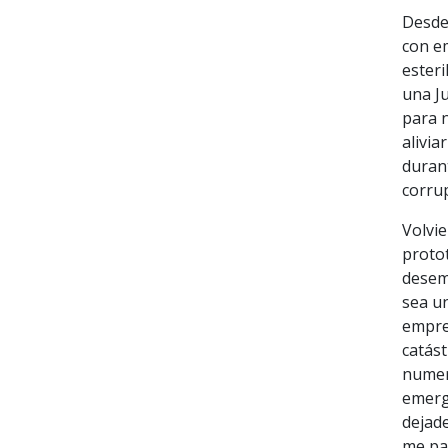
Desde
con e
esteri
una Ju
para n
alivia
durant
corru
Volvie
proto
desemb
sea un
empre
catást
numer
emerge
dejad
me par