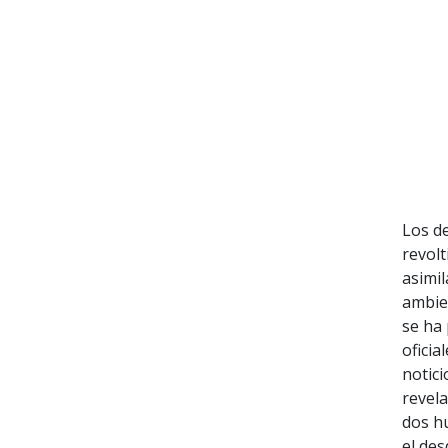
Los d
revolt
asimil
ambien
se ha 
oficia
notic
revela
dos h
el des