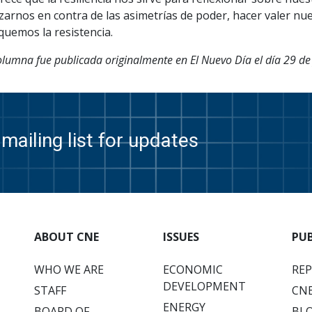
zarnos en contra de las asimetrías de poder, hacer valer nu
quemos la resistencia.
olumna fue publicada originalmente en El Nuevo Día el día 29 de 
mailing list for updates
ABOUT CNE
ISSUES
PU
WHO WE ARE
ECONOMIC
RE
DEVELOPMENT
STAFF
CNE
ENERGY
BOARD OF
BL