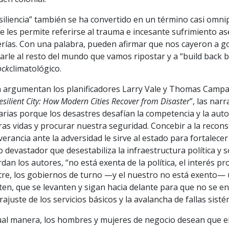
siliencia” también se ha convertido en un término casi omni
 les permite referirse al trauma e incesante sufrimiento a
lerías. Con una palabra, pueden afirmar que nos cayeron a g
carle al resto del mundo que vamos ripostar y a “build back b
ock
climatológico.
argumentan los planificadores Larry Vale y Thomas Campanell
esilient City: How Modern Cities Recover from Disaster
”, las nar
arias porque los desastres desafían la competencia y la aut
as vidas y procurar nuestra seguridad. Concebir a la recon
erancia ante la adversidad le sirve al estado para fortalece
 devastador que desestabiliza la infraestructura política y so
dan los autores, “no está exenta de la política, el interés pr
tre, los gobiernos de turno —y el nuestro no está exento—
ten, que se levanten y sigan hacia delante para que no se 
ajuste de los servicios básicos y la avalancha de fallas sisté
ual manera, los hombres y mujeres de negocio desean que e