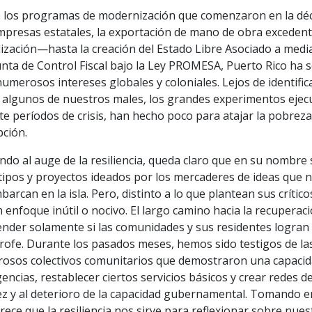
 los programas de modernización que comenzaron en la déc
mpresas estatales, la exportación de mano de obra excedent
lización—hasta la creación del Estado Libre Asociado a media
nta de Control Fiscal bajo la Ley PROMESA, Puerto Rico ha se
umerosos intereses globales y coloniales. Lejos de identific
r algunos de nuestros males, los grandes experimentos ejec
e períodos de crisis, han hecho poco para atajar la pobreza,
pción.
ndo al auge de la resiliencia, queda claro que en su nombr
tipos y proyectos ideados por los mercaderes de ideas que n
arcan en la isla. Pero, distinto a lo que plantean sus crítico
 enfoque inútil o nocivo. El largo camino hacia la recuperaci
nder solamente si las comunidades y sus residentes logran 
rofe. Durante los pasados meses, hemos sido testigos de la
osos colectivos comunitarios que demostraron una capacid
ncias, restablecer ciertos servicios básicos y crear redes 
ez y al deterioro de la capacidad gubernamental. Tomando e
ece que la resiliencia nos sirve para reflexionar sobre nuest