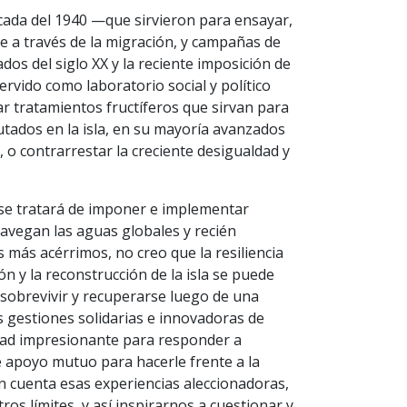
ada del 1940 —que sirvieron para ensayar,
e a través de la migración, y campañas de
dos del siglo XX y la reciente imposición de
rvido como laboratorio social y político
ar tratamientos fructíferos que sirvan para
utados en la isla, en su mayoría avanzados
 o contrarrestar la creciente desigualdad y
e se tratará de imponer e implementar
avegan las aguas globales y recién
s más acérrimos, no creo que la resiliencia
ón y la reconstrucción de la isla se puede
sobrevivir y recuperarse luego de una
s gestiones solidarias e innovadoras de
ad impresionante para responder a
de apoyo mutuo para hacerle frente a la
n cuenta esas experiencias aleccionadoras,
ros límites, y así inspirarnos a cuestionar y