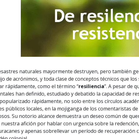
esastres naturales mayormente destruyen, pero también ge
ijo de acrónimos, y toda clase de conceptos técnicos que lo
ar rápidamente, como el término “
resiliencia
”. A pesar de q
tales han definido, estudiado y debatido la capacidad de res
popularizado rápidamente, no solo entre los círculos académ
les públicos locales, en la mojiganga de los comentaristas de 
iosos. Su notorio alcance demuestra un deseo común de quer
 nuestra afición por hablar con urgencia sobre la redenció
uracanes y apenas sobrellevar un período de recuperación ca
dén colonial.