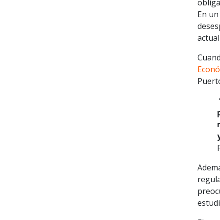
oblig
En un 
deses
actual
Cuand
Econó
Puerto
Además
regula
preoc
estud