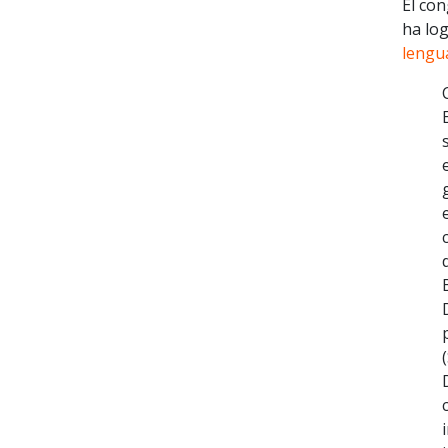
El con
ha log
lengu