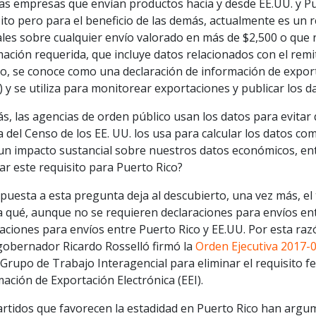
as empresas que envían productos hacia y desde EE.UU. y Pu
ito pero para el beneficio de las demás, actualmente es un r
les sobre cualquier envío valorado en más de $2,500 o que r
ación requerida, que incluye datos relacionados con el remit
o, se conoce como una declaración de información de exporta
) y se utiliza para monitorear exportaciones y publicar los da
, las agencias de orden público usan los datos para evitar 
a del Censo de los EE. UU. los usa para calcular los datos c
 un impacto sustancial sobre nuestros datos económicos, en
ar este requisito para Puerto Rico?
puesta a esta pregunta deja al descubierto, una vez más, el 
 qué, aunque no se requieren declaraciones para envíos entr
aciones para envíos entre Puerto Rico y EE.UU. Por esta ra
-gobernador Ricardo Rosselló firmó la
Orden Ejecutiva 2017-
Grupo de Trabajo Interagencial para eliminar el requisito f
ación de Exportación Electrónica (EEI).
artidos que favorecen la estadidad en Puerto Rico han arg