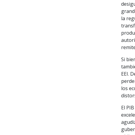
desig
grand
la reg
transf
produ
autori
remit
Si bie
tambié
EEI. D
perder
los ec
distor
El PIB
excel
agudiz
gubern