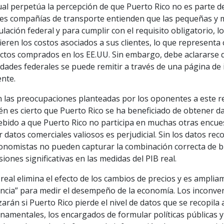
ual perpetúa la percepción de que Puerto Rico no es parte 
es compañías de transporte entienden que las pequeñas y
ulación federal y para cumplir con el requisito obligatorio, lo
ieren los costos asociados a sus clientes, lo que representa
ctos comprados en los EE.UU. Sin embargo, debe aclararse q
dades federales se puede remitir a través de una página de 
ente.
n las preocupaciones planteadas por los oponentes a este req
n es cierto que Puerto Rico se ha beneficiado de obtener d
ebido a que Puerto Rico no participa en muchas otras encuest
 datos comerciales valiosos es perjudicial. Sin los datos rec
onomistas no pueden capturar la combinación correcta de bi
siones significativas en las medidas del PIB real.
 real elimina el efecto de los cambios de precios y es ampli
encia” para medir el desempeño de la economía. Los inconve
arán si Puerto Rico pierde el nivel de datos que se recopila
amentales, los encargados de formular políticas públicas y