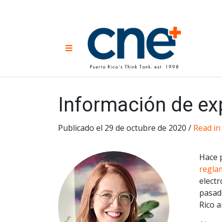
Skip
to
content
CNE 
Non-prof
Menu
developm
Una
Econ
for
Información de ex
Publicado el 29 de octubre de 2020 /
Read in
Hace p
regla
electr
pasad
Rico a