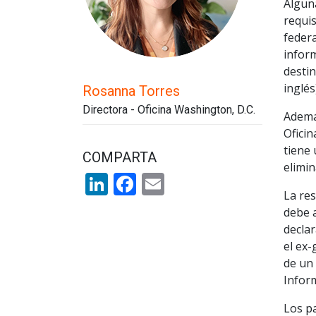
Algun
requis
federa
inform
destin
inglés
Rosanna Torres
Directora - Oficina Washington, D.C.
Además
Oficin
tiene
COMPARTA
elimin
LinkedIn
Facebook
Email
La res
debe a
declar
el ex
de un 
Inform
Los p