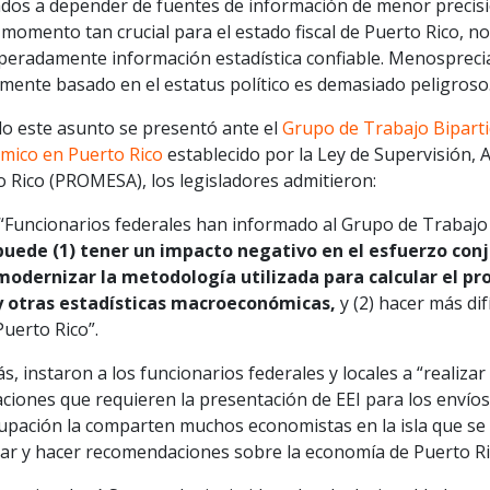
ados a depender de fuentes de información de menor precisi
momento tan crucial para el estado fiscal de Puerto Rico, n
peradamente información estadística confiable. Menosprecia
mente basado en el estatus político es demasiado peligroso
o este asunto se presentó ante el
Grupo de Trabajo Biparti
mico en Puerto Rico
establecido por la Ley de Supervisión, 
 Rico (PROMESA), los legisladores admitieron:
“Funcionarios federales han informado al Grupo de Trabajo q
puede
(1)
tener un impacto negativo en el esfuerzo conju
modernizar la metodología utilizada para calcular el pro
y otras estadísticas macroeconómicas,
y (2) hacer más dif
Puerto Rico”.
, instaron a los funcionarios federales y locales a “realiza
ciones que requieren la presentación de EEI para los envíos 
upación la comparten muchos economistas en la isla que se 
iar y hacer recomendaciones sobre la economía de Puerto Ri