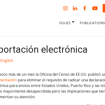
Instagram
LinkedIn
Facebook
YouT
ISSUES
PUBLICATIONS
– Centro Para
it, economic research and policy
ent organization
 Nueva
omía – Center
 a New Economy
portación electrónica
 English
oco más de un mes la Oficina del Censo de EE.UU. publicó u
mentación
para eliminar el requisito de radicar una declara
ónica para envíos entre Estados Unidos, Puerto Rico y las Isl
o mayormente desapercibida pero las implicaciones que tie
meritan su atención.