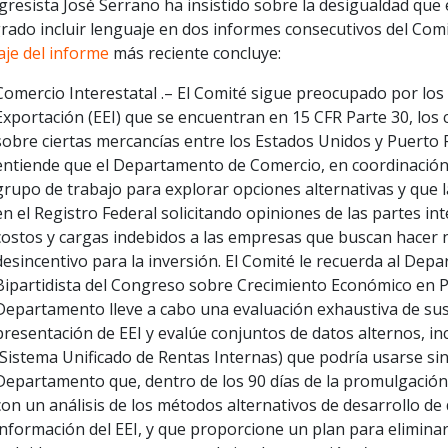
gresista José Serrano ha insistido sobre la desigualdad que
rado incluir lenguaje en dos informes consecutivos del Comi
aje del informe
más reciente concluye:
Comercio Interestatal .– El Comité sigue preocupado por los 
Exportación (EEI) que se encuentran en 15 CFR Parte 30, los
sobre ciertas mercancías entre los Estados Unidos y Puerto Ri
entiende que el Departamento de Comercio, en coordinación
grupo de trabajo para explorar opciones alternativas y que l
en el Registro Federal solicitando opiniones de las partes in
costos y cargas indebidos a las empresas que buscan hacer 
desincentivo para la inversión. El Comité le recuerda al De
Bipartidista del Congreso sobre Crecimiento Económico en 
Departamento lleve a cabo una evaluación exhaustiva de sus
presentación de EEI y evalúe conjuntos de datos alternos, in
(Sistema Unificado de Rentas Internas) que podría usarse sin
Departamento que, dentro de los 90 días de la promulgación
con un análisis de los métodos alternativos de desarrollo de 
información del EEI, y que proporcione un plan para eliminar