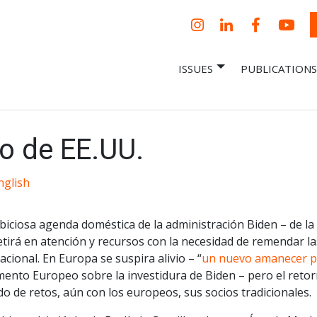
Instagram
LinkedIn
Facebook
YouT
ISSUES
PUBLICATIONS
– Centro Para
it, economic research and policy
ent organization
 Nueva
omía – Center
 a New Economy
co de EE.UU.
nglish
iciosa agenda doméstica de la administración Biden – de la
tirá en atención y recursos con la necesidad de remendar la
acional. En Europa se suspira alivio – “
un nuevo amanecer par
ento Europeo sobre la investidura de Biden – pero el retorn
o de retos, aún con los europeos, sus socios tradicionales.