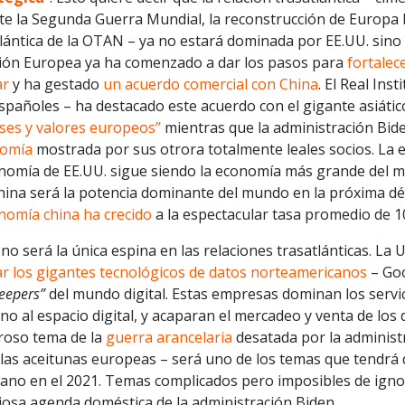
e la Segunda Guerra Mundial, la reconstrucción de Europa ba
lántica de la OTAN – ya no estará dominada por EE.UU. sino
ión Europea ya ha comenzado a dar los pasos para
fortalec
ar
y ha gestado
un acuerdo comercial con China
. El Real Ins
spañoles – ha destacado este acuerdo con el gigante asiáti
eses y valores europeos”
mientras que la administración Bi
omía
mostrada por sus otrora totalmente leales socios. La
onomía de EE.UU. sigue siendo la economía más grande del m
hina será la potencia dominante del mundo en la próxima d
nomía china ha crecido
a la espectacular tasa promedio de 
no será la única espina en las relaciones trasatlánticas. La
ar los gigantes tecnológicos de datos norteamericanos
– Goo
eepers”
del mundo digital. Estas empresas dominan los servic
no al espacio digital, y acaparan el mercadeo y venta de los 
roso tema de la
guerra arancelaria
desatada por la administ
 las aceitunas europeas – será uno de los temas que tendrá 
ano en el 2021. Temas complicados pero imposibles de ignor
iosa agenda doméstica de la administración Biden.