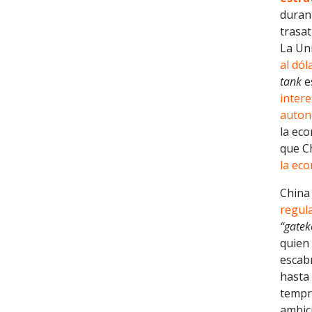
durant
trasat
La Un
al dól
tank
e
inter
auton
la ec
que C
la eco
China 
regul
“gatek
quien 
escab
hasta
tempr
ambic