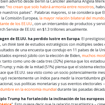
ien advirtió desde Berlín la Canciller alemana Ángela Merke
eo: “
no crean que solo habrá armonía entre nosotros
, habr
 nuestros países”. Palabras mayores, si se considera que E
 la Comisión Europea,
la mayor relación bilateral del mundo
tante de los EE.UU
., con un intercambio de productos y serv
ch Service de EE.UU. en $1.3 trillones anualmente.
agen de EE.UU. ha perdido lustre en Europa
. El prestigio
), un
think tank
de estudios estratégicos con múltiples sedes 
esultados de una encuesta que condujo en 11 países de la Un
tados expresó júbilo con la elección de Biden,
muchos most
: tanto como uno de cada tres (32%) piensa que los estadou
rump; y más de la mitad (51%) piensa que el sistema elector
hace que EE.UU. sea visto como un socio potencialmente ines
uyó recientemente un índice para medir la incertidumbre glo
acional, sus políticas monetarias y sus eventos electorales 
tidumbre en la economía mundial
durante las pasadas década
riplo Trump ha fortalecido la inclinación de los europeos
tégica
”. Esto quiere decir que la relación trasatlántica – c