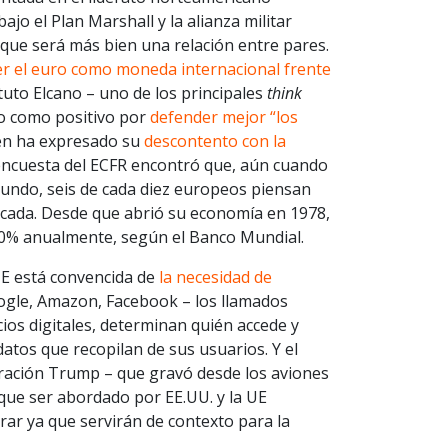
jo el Plan Marshall y la alianza militar
 que será más bien una relación entre pares.
er el euro como moneda internacional frente
tituto Elcano – uno de los principales
think
co como positivo por
defender mejor “los
den ha expresado su
descontento con la
 encuesta del ECFR encontró que, aún cuando
undo, seis de cada diez europeos piensan
écada. Desde que abrió su economía en 1978,
10% anualmente, según el Banco Mundial.
 UE está convencida de
la necesidad de
gle, Amazon, Facebook – los llamados
ios digitales, determinan quién accede y
datos que recopilan de sus usuarios. Y el
ración Trump – que gravó desde los aviones
que ser abordado por EE.UU. y la UE
ar ya que servirán de contexto para la