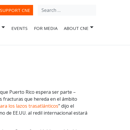
Search
ube
SUPPORT CNE
for:
EVENTS
FOR MEDIA
ABOUT CNE
 que Puerto Rico espera ser parte –
s fracturas que hereda en el ámbito
a los lazos trasatlánticos
” dijo el
o de EE.UU. al redil internacional estará