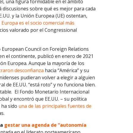
l, una figura formidable en el ámbito
á discusiones sobre qué es mejor para cada
E.UU. y la Unión Europea (UE) ostentan,
.
Europa es el socio comercial más
icios valorado por el Congressional
so European Council on Foreign Relations
en el continente, publicó en enero de 2021
ión Europea. Aunque la mayoría de los
raron desconfianza
hacia “América” y su
nidenses pudieran volver a elegir a alguien
al de EE.UU. “está roto” y no funciona bien.
table. El Fondo Monetario Internacional
bal y encontró que EE.UU. – su política
– ha sido
una de las principales fuentes de
s.
 a
gestar una agenda de “autonomía
imentada en el liderato norteamericano