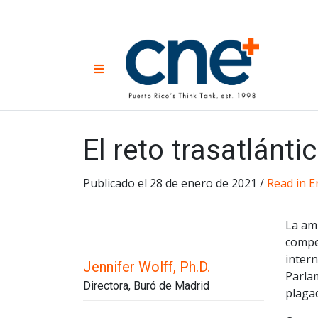
Skip
to
content
CNE 
Non-prof
Menu
developm
Una
Econ
for
El reto trasatlánti
Publicado el 28 de enero de 2021 /
Read in E
La amb
compe
intern
Jennifer Wolff, Ph.D.
Parlam
Directora, Buró de Madrid
plagad