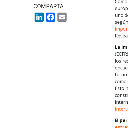
Como b
COMPARTA
europ
LinkedIn
Facebook
Email
uno de
según
impor
Resear
La im
(ECFR
los r
encues
futuro
como T
Esto 
constr
intern
incer
El pe
estra