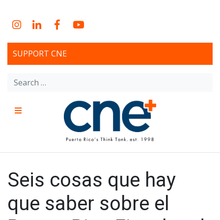
Skip
to
Instagram
LinkedIn
Facebook
YouTube
content
SUPPORT CNE
Search
for:
Menu
CNE – Centro Para Una
Non-profit, economic research and policy development
organization
Nueva Economía – Center
Seis cosas que hay
for a New Economy
que saber sobre el