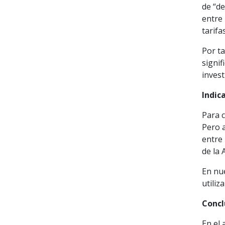
de “de
entre 
tarifa
Por t
signif
invest
Indic
Para c
Pero a
entre 
de la 
En nu
utiliz
Concl
En el