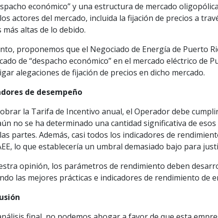
spacho económico” y una estructura de mercado oligopólica s
los actores del mercado, incluida la fijación de precios a tr
s más altas de lo debido.
anto, proponemos que el Negociado de Energía de Puerto Ri
icado de “despacho económico” en el mercado eléctrico de Pu
igar alegaciones de fijación de precios en dicho mercado.
adores de desempeño
obrar la Tarifa de Incentivo anual, el Operador debe cumplir
ún no se ha determinado una cantidad significativa de esos
las partes. Además, casi todos los indicadores de rendimie
AEE, lo que establecería un umbral demasiado bajo para justif
estra opinión, los parámetros de rendimiento deben desarrol
ando las mejores prácticas e indicadores de rendimiento de em
usión
 análisis final, no podemos abogar a favor de que esta emp