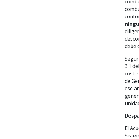
combu
combus
confo
ningu
dilige
descon
debe e
Segun
3.1 de
costos
de Gen
ese an
genera
unida
Despa
El Ac
Siste