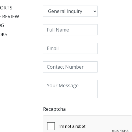
PORTS
 REVIEW
OG
OKS
Recaptcha