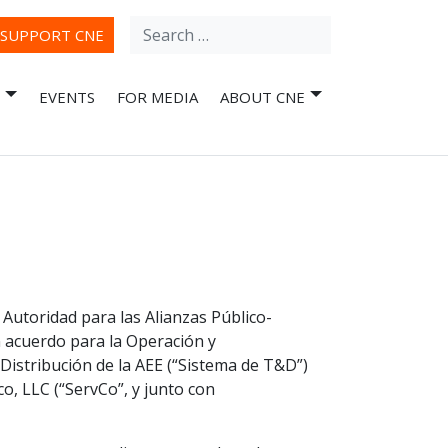
Search
ube
SUPPORT CNE
for:
EVENTS
FOR MEDIA
ABOUT CNE
a Autoridad para las Alianzas Público-
n acuerdo para la Operación y
istribución de la AEE (“Sistema de T&D”)
, LLC (“ServCo”, y junto con