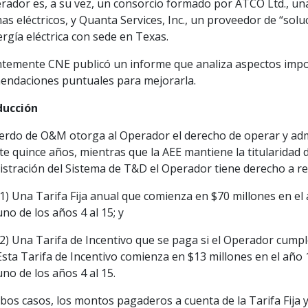
erador es, a su vez, un consorcio formado por ATCO Ltd., 
as eléctricos, y Quanta Services, Inc., un proveedor de “solu
rgía eléctrica con sede en Texas.
ntemente CNE publicó un informe que analiza aspectos impor
endaciones puntuales para mejorarla.
ducción
uerdo de O&M otorga al Operador el derecho de operar y adm
e quince años, mientras que la AEE mantiene la titularidad d
stración del Sistema de T&D el Operador tiene derecho a rec
(1) Una Tarifa Fija anual que comienza en $70 millones en e
uno de los años 4 al 15; y
(2) Una Tarifa de Incentivo que se paga si el Operador cumpl
Esta Tarifa de Incentivo comienza en $13 millones en el año
uno de los años 4 al 15.
os casos, los montos pagaderos a cuenta de la Tarifa Fija y l