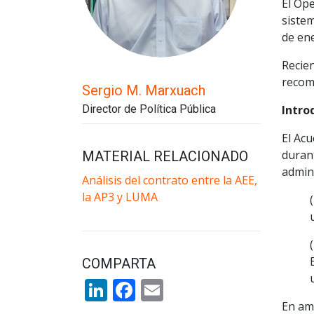
El Op
sistem
de ene
Recie
recom
Sergio M. Marxuach
Director de Política Pública
Intro
El Ac
durant
MATERIAL RELACIONADO
admini
Análisis del contrato entre la AEE,
la AP3 y LUMA
COMPARTA
LinkedIn
Facebook
Email
En amb