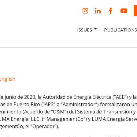
Instagram
LinkedIn
Facebook
YouT
ISSUES
PUBLICATIONS
– Centro Para
it, economic research and policy
ent organization
 Nueva
omía – Center
 a New Economy
English
de junio de 2020, la Autoridad de Energía Eléctrica (“AEE”) y l
as de Puerto Rico (“AP3” o “Administrador”) formalizaron u
nimiento (Acuerdo de “O&M”) del Sistema de Transmisión y D
UMA Energía, LLC, (“ ManagementCo”) y LUMA Energía Servco
ementCo, el “Operador”).