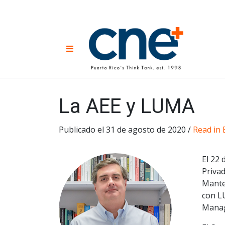
Skip
to
content
CNE 
Non-prof
Menu
developm
Una
Econ
for
La AEE y LUMA
Publicado el 31 de agosto de 2020 /
Read in 
El 22 
Privad
Mante
con L
Manag