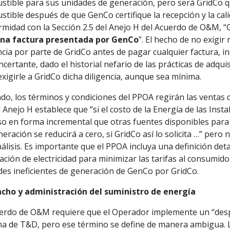
stible para sus unidades de generación, pero será GridCo q
tible después de que GenCo certifique la recepción y la cali
rmidad con la Sección 2.5 del Anejo H del Acuerdo de O&M, 
na factura presentada por GenCo
”. El hecho de no exigir
ncia por parte de GridCo antes de pagar cualquier factura, i
certante, dado el historial nefario de las prácticas de adqui
xigirle a GridCo dicha diligencia, aunque sea mínima.
do, los términos y condiciones del PPOA regirán las ventas
l Anejo H establece que “si el costo de la Energía de las Ins
o en forma incremental que otras fuentes disponibles para 
eración se reducirá a cero, si GridCo así lo solicita …” pero 
álisis. Es importante que el PPOA incluya una definición detal
ción de electricidad para minimizar las tarifas al consumidor
des ineficientes de generación de GenCo por GridCo.
cho y administración del suministro de energía
uerdo de O&M requiere que el Operador implemente un “des
ma de T&D, pero ese término se define de manera ambigua. 