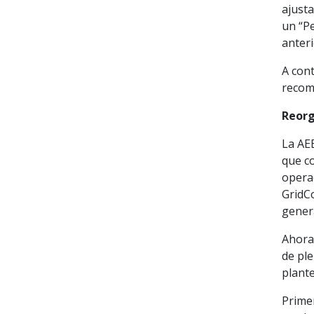
ajusta
un “Pe
anter
A con
recom
Reorg
La AEE
que co
opera
GridCo
gener
Ahora 
de pl
plant
Prime