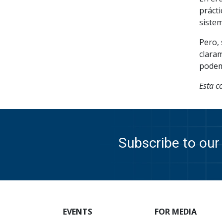
práct
sistem
Pero, 
claram
podem
Esta c
Subscribe to our 
EVENTS
FOR MEDIA