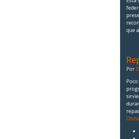
Esta 
feder
prese
recon
que a
Re
Por
D
Poco 
progr
sirvi
duran
repas
Olsha