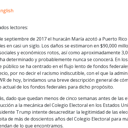
English
dos lectores:
de septiembre de 2017 el huracán María azotó a Puerto Rico
des en casi un siglo. Los daños se estimaron en $90,000 millo
 sociales y económicos rotos, así como aproximadamente 3,
 ha determinado y probablemente nunca se conocerá. En los 
 público se ha centrado en el flujo lento de fondos federale
cio, por no decir el racismo indiscutible, con el que la admi
 WR de hoy, brindamos una breve descripción general de cómo
 actual de los fondos federales para dicho propósito.
s, dado que quedan menos de cinco semanas antes de las e
ucción a la mecánica del Colegio Electoral en los Estados U
sidente Trump intente desacreditar la legitimidad de las el
pita de más de doscientos años del Colegio Electoral para m
endan de lo que encontramos.