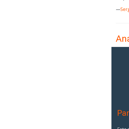
—
Ser
Aná
Par