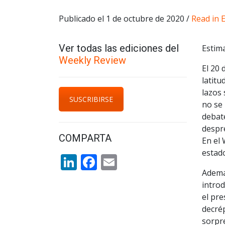
Publicado el 1 de octubre de 2020 /
Read in 
Ver todas las ediciones del
Estima
Weekly Review
El 20 
latitu
lazos
SUSCRIBIRSE
no se
debate
despre
COMPARTA
En el
estado
LinkedIn
Facebook
Email
Ademá
introd
el pre
decré
sorpr