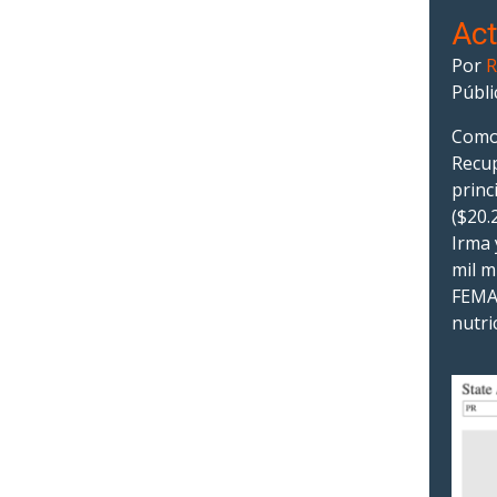
Act
Por
R
Públi
Como 
Recup
princ
($20.
Irma 
mil m
FEMA 
nutri