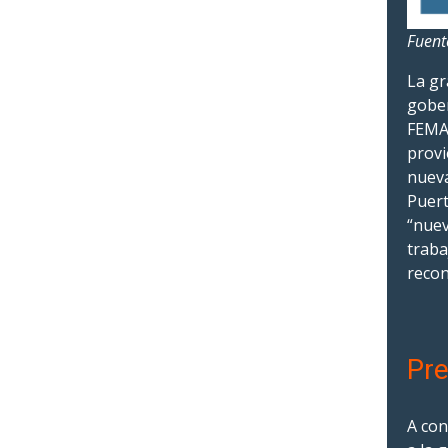
Fuent
La gr
gober
FEMA 
provi
nueva
Puert
“nuev
traba
recon
Pre
A con