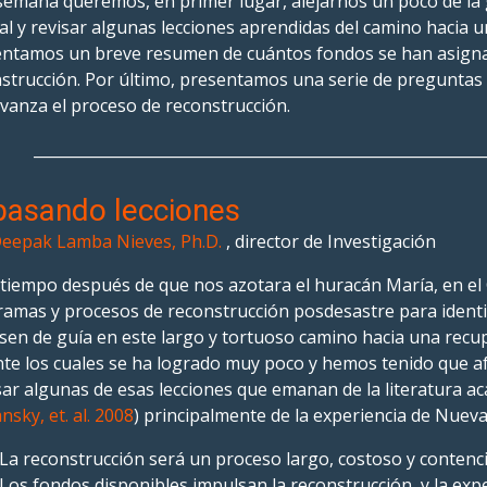
semana queremos, en primer lugar, alejarnos un poco de la g
al y revisar algunas lecciones aprendidas del camino hacia 
ntamos un breve resumen de cuántos fondos se han asigna
strucción. Por último, presentamos una serie de pregunta
vanza el proceso de reconstrucción.
___________________________________________________________
pasando lecciones
eepak Lamba Nieves, Ph.D.
, director de Investigación
tiempo después de que nos azotara el huracán María, en e
amas y procesos de reconstrucción posdesastre para identi
esen de guía en este largo y tortuoso camino hacia una recup
te los cuales se ha logrado muy poco y hemos tenido que af
ar algunas de esas lecciones que emanan de la literatura ac
nsky, et. al. 2008
) principalmente de la experiencia de Nuev
La reconstrucción será un proceso largo, costoso y contenc
Los fondos disponibles impulsan la reconstrucción, y la exp