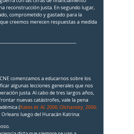
uerra con las cifras de financiamiento
una reconstrucción justa. En segundo lugar,
do, comprometido y gastado para la
s que creemos merecen respuestas a medida
_____________________________________
l CNE comenzamos a educarnos sobre los
ficar algunas lecciones generales que nos
eración justa. Al cabo de tres largos años,
rontar nuevas catástrofes, vale la pena
adémica (
Kates et. Al. 2006; Olshansky, 2006;
a Orleans luego del Huracán Katrina:
ioso.
eriencia dicta que siempre se van a