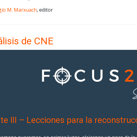
gio M. Marxuach
, editor
lisis de CNE
te III – Lecciones para la reconstru