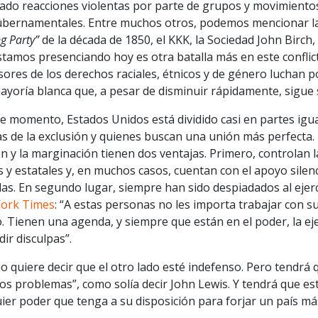
do reacciones violentas por parte de grupos y movimientos 
ubernamentales. Entre muchos otros, podemos mencionar la 
g Party”
de la década de 1850, el KKK, la Sociedad John Birch,
tamos presenciando hoy es otra batalla más en este conflict
ores de los derechos raciales, étnicos y de género luchan p
yoría blanca que, a pesar de disminuir rápidamente, sigue s
e momento, Estados Unidos está dividido casi en partes igual
s de la exclusión y quienes buscan una unión más perfecta. 
ón y la marginación tienen dos ventajas. Primero, controlan 
s y estatales y, en muchos casos, cuentan con el apoyo silen
as. En segundo lugar, siempre han sido despiadados al ejer
ork Times
: “A estas personas no les importa trabajar con su
o. Tienen una agenda, y siempre que están en el poder, la eje
dir disculpas”.
o quiere decir que el otro lado esté indefenso. Pero tendr
s problemas”, como solía decir John Lewis. Y tendrá que est
ier poder que tenga a su disposición para forjar un país más 