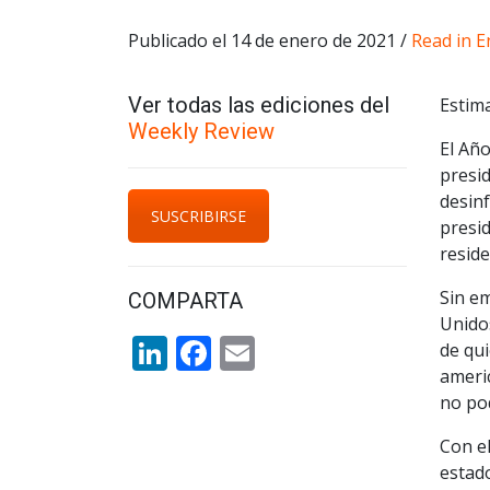
Publicado el 14 de enero de 2021 /
Read in E
Ver todas las ediciones del
Estima
Weekly Review
El Añ
presi
desinf
SUSCRIBIRSE
presid
resid
Sin em
COMPARTA
Unidos
LinkedIn
Facebook
Email
de qui
americ
no po
Con el
estad