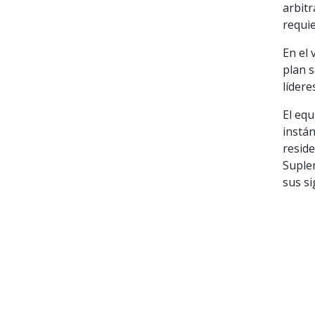
arbit
requi
En el 
plan s
lídere
El eq
instán
reside
Suplem
sus si