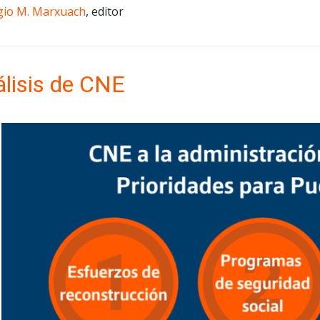
gio M. Marxuach
, editor
lisis de CNE