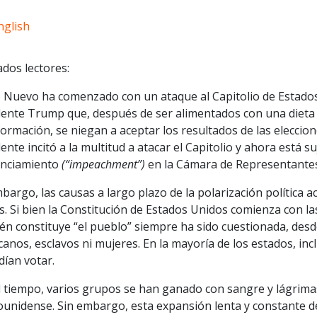
nglish
dos lectores:
o Nuevo ha comenzado con un ataque al Capitolio de Estados
dente Trump que, después de ser alimentados con una dieta
ormación, se niegan a aceptar los resultados de las eleccio
ente incitó a la multitud a atacar el Capitolio y ahora está
enciamiento
(“impeachment”)
en la Cámara de Representantes
bargo, las causas a largo plazo de la polarización política 
. Si bien la Constitución de Estados Unidos comienza con las
én constituye “el pueblo” siempre ha sido cuestionada, desde 
anos, esclavos ni mujeres. En la mayoría de los estados, in
dían votar.
 tiempo, varios grupos se han ganado con sangre y lágrimas
ounidense. Sin embargo, esta expansión lenta y constante d