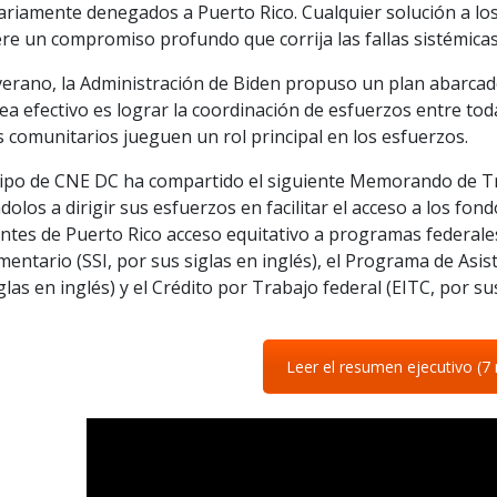
rariamente denegados a Puerto Rico. Cualquier solución a l
ere un compromiso profundo que corrija las fallas sistémic
verano, la Administración de Biden propuso un plan abarcador
ea efectivo es lograr la coordinación de esfuerzos entre tod
s comunitarios jueguen un rol principal en los esfuerzos.
uipo de CNE DC ha compartido el siguiente Memorando de Tr
dolos a dirigir sus esfuerzos en facilitar el acceso a los fon
ntes de Puerto Rico acceso equitativo a programas federale
entario (SSI, por sus siglas en inglés), el Programa de Asi
glas en inglés) y el Crédito por Trabajo federal (EITC, por sus
Leer el resumen ejecutivo (7