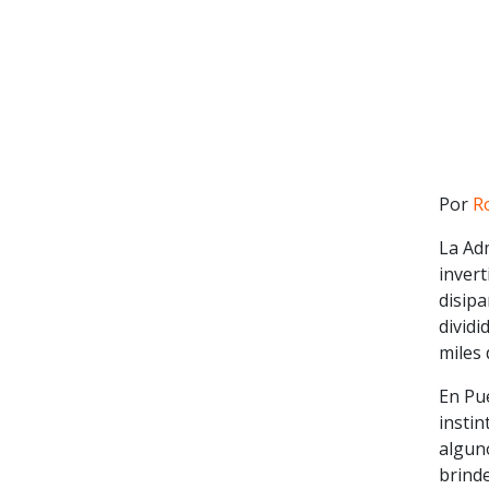
Por
R
La Ad
invert
disip
divid
miles 
En Pu
instin
algun
brind