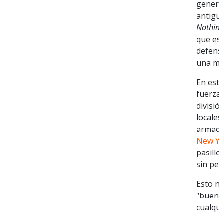
genera
antig
Nothin
que es
defens
una ma
En est
fuerza
divisi
locale
armad
New Y
pasill
sin pe
Esto n
“bueno
cualqu