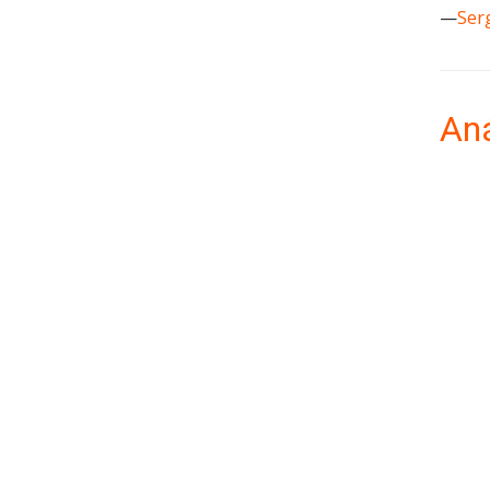
—
Ser
Aná