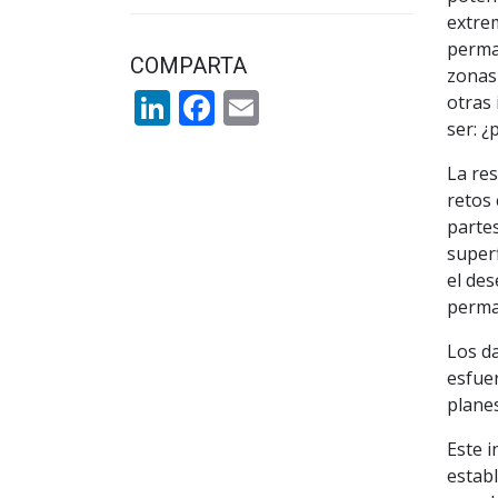
extre
perma
COMPARTA
zonas
LinkedIn
Facebook
Email
otras 
ser: ¿
La re
retos 
partes
superf
el de
perma
Los d
esfuer
planes
Este i
establ