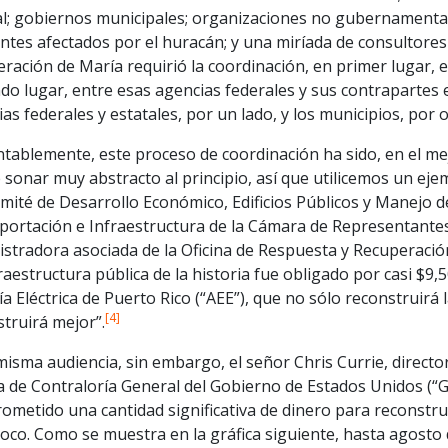
l; gobiernos municipales; organizaciones no gubernamentales
ntes afectados por el huracán; y una miríada de consultores 
ración de María requirió la coordinación, en primer lugar, e
o lugar, entre esas agencias federales y sus contrapartes en
as federales y estatales, por un lado, y los municipios, por o
tablemente, este proceso de coordinación ha sido, en el mej
sonar muy abstracto al principio, así que utilicemos un eje
mité de Desarrollo Económico, Edificios Públicos y Manejo 
portación e Infraestructura de la Cámara de Representantes
istradora asociada de la Oficina de Respuesta y Recuperació
raestructura pública de la historia fue obligado por casi $9,
a Eléctrica de Puerto Rico (“AEE”), que no sólo reconstruirá l
[4]
truirá mejor”.
misma audiencia, sin embargo, el señor Chris Currie, director
na de Contraloría General del Gobierno de Estados Unidos (
metido una cantidad significativa de dinero para reconstrui
oco. Como se muestra en la gráfica siguiente, hasta agosto