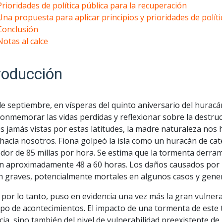
Prioridades de política pública para la recuperación
Una propuesta para aplicar principios y prioridades de políti
Conclusión
Notas al calce
roducción
de septiembre, en vísperas del quinto aniversario del hura
conmemorar las vidas perdidas y reflexionar sobre la destr
s jamás vistas por estas latitudes, la madre naturaleza nos
hacia nosotros. Fiona golpeó la isla como un huracán de cat
dor de 85 millas por hora. Se estima que la tormenta derra
en aproximadamente 48 a 60 horas. Los daños causados por la
n graves, potencialmente mortales en algunos casos y gener
 por lo tanto, puso en evidencia una vez más la gran vulner
ipo de acontecimientos. El impacto de una tormenta de este
ia, sino también del nivel de vulnerabilidad preexistente d