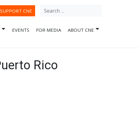
Search
ube
SUPPORT CNE
for:
EVENTS
FOR MEDIA
ABOUT CNE
Puerto Rico