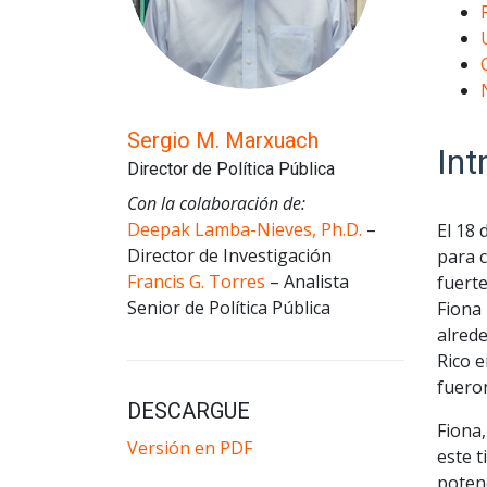
Sergio M. Marxuach
Int
Director de Política Pública
Con la colaboración de:
Deepak Lamba-Nieves, Ph.D.
–
El 18 
Director de Investigación
para 
Francis G. Torres
– Analista
fuerte
Senior de Política Pública
Fiona 
alrede
Rico 
fuero
DESCARGUE
Fiona,
Versión en PDF
este t
potenc