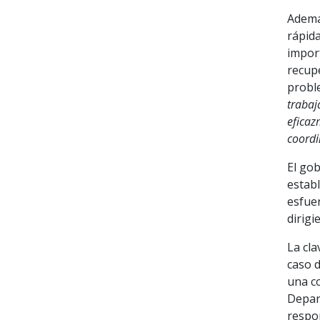
Ademá
rápida
impor
recup
probl
trabaj
eficaz
coordi
El gob
establ
esfuer
dirigi
La cla
caso d
una co
Depar
respon