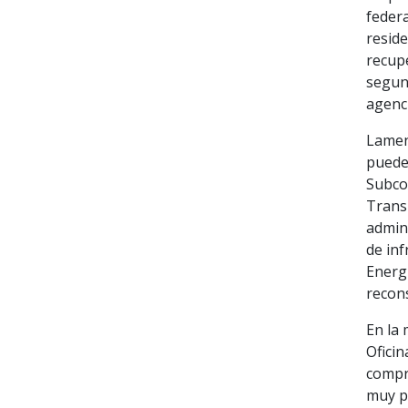
federa
reside
recupe
segund
agenci
Lamen
puede 
Subco
Trans
admin
de inf
Energí
recons
En la 
Ofici
compro
muy p