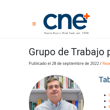
Skip
to
content
CNE 
Non-prof
Menu
developm
Una
Econ
for
Grupo de Trabajo p
Publicado el 28 de septiembre de 2022 /
Read
Tab