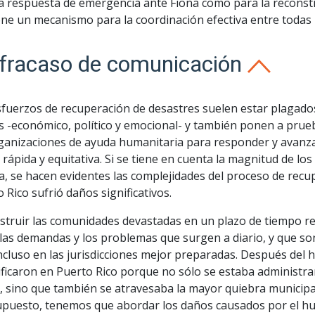
la respuesta de emergencia ante Fiona como para la reconstr
ne un mecanismo para la coordinación efectiva entre todas l
fracaso de comunicación
sfuerzos de recuperación de desastres suelen estar plagados
s -económico, político y emocional- y también ponen a prueb
rganizaciones de ayuda humanitaria para responder y avanza
rápida y equitativa. Si se tiene en cuenta la magnitud de l
a, se hacen evidentes las complejidades del proceso de rec
 Rico sufrió daños significativos.
struir las comunidades devastadas en un plazo de tiempo 
 las demandas y los problemas que surgen a diario, y que s
ncluso en las jurisdicciones mejor preparadas. Después del 
ficaron en Puerto Rico porque no sólo se estaba administr
, sino que también se atravesaba la mayor quiebra municipal
upuesto, tenemos que abordar los daños causados por el hu