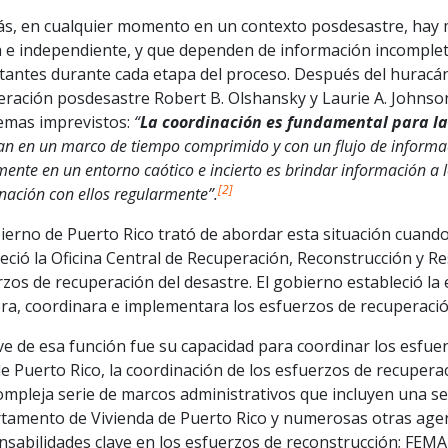
s, en cualquier momento en un contexto posdesastre, hay 
 e independiente, y que dependen de información incompleta
tantes durante cada etapa del proceso. Después del huracán
eración posdesastre Robert B. Olshansky y Laurie A. Johnso
emas imprevistos:
“
La coordinación es fundamental
para la
an en un marco de tiempo comprimido y con un flujo de informa
mente en un entorno caótico e incierto es brindar información a l
[2]
nación con ellos regularmente”.
ierno de Puerto Rico trató de abordar esta situación cuand
eció la Oficina Central de Recuperación, Reconstrucción y Re
zos de recuperación del desastre. El gobierno estableció la
era, coordinara e implementara los esfuerzos de recuperació
ve de esa función fue su capacidad para coordinar los esfuer
e Puerto Rico, la coordinación de los esfuerzos de recupera
mpleja serie de marcos administrativos que incluyen una seri
tamento de Vivienda de Puerto Rico y numerosas otras agen
sabilidades clave en los esfuerzos de reconstrucción; FEMA