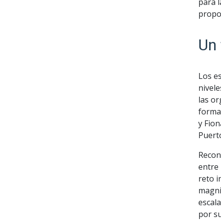
para 
propo
Un 
Los e
nivele
las o
forma 
y Fion
Puerto
Recon
entre
reto i
magni
escala
por s