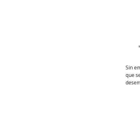
Sin e
que se
desem