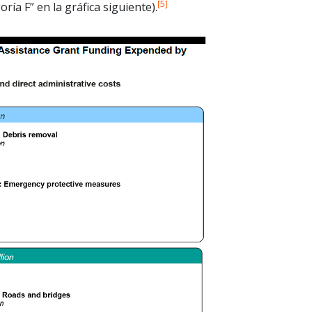
[5]
ía F” en la gráfica siguiente).