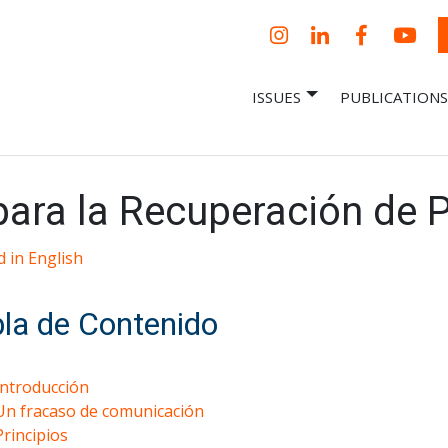
Instagram
LinkedIn
Facebook
YouT
ISSUES
PUBLICATIONS
– Centro Para
it, economic research and policy
ent organization
 Nueva
omía – Center
 a New Economy
ara la Recuperación de 
 in English
la de Contenido
Introducción
Un fracaso de comunicación
Principios