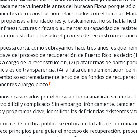
madamente vulnerable antes del huracán Fiona porque sólo 
nentes de reconstrucción relacionados con el huracán María
 propensas a inundaciones y, básicamente, no se había hecho
infraestructuras críticas o aumentar su capacidad de resiste
por qué está tan atrasado el proceso de reconstrucción cin
spuesta corta, como subrayamos hace tres años, es que hemo
clave del proceso de recuperación de Puerto Rico, es decir: (1
 a cargo de la reconstrucción, (2) plataformas de participaci
iciales de transparencia, (4) la falta de implementación de
sembolso extremadamente lento de los fondos de recuperaci
[1]
nentes a largo plazo.
años ocasionados por el huracán Fiona añadirán sin duda otr
zo difícil y complicado. Sin embargo, irónicamente, también
 y programas clave, identificar las deficiencias existentes y
nforme de política pública se enfoca en la falta de coordinac
ece principios para guiar el proceso de recuperación, presen