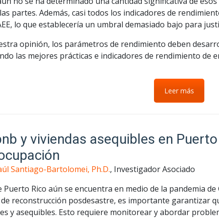
ún no se ha determinado una cantidad significativa de esos
las partes. Además, casi todos los indicadores de rendimie
AEE, lo que establecería un umbral demasiado bajo para justif
estra opinión, los parámetros de rendimiento deben desarrol
ando las mejores prácticas e indicadores de rendimiento de em
Leer más
bnb y viviendas asequibles en Puerto
ocupación
aúl Santiago-Bartolomei, Ph.D.
, Investigador Asociado
e Puerto Rico aún se encuentra en medio de la pandemia de
de reconstrucción posdesastre, es importante garantizar que
es y asequibles. Esto requiere monitorear y abordar proble