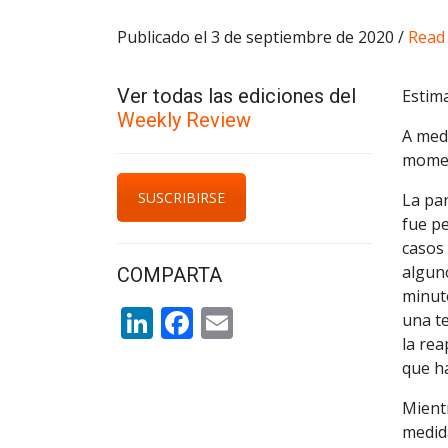
Publicado el 3 de septiembre de 2020 /
Read 
Ver todas las ediciones del
Estima
Weekly Review
A medi
momen
SUSCRIBIRSE
La pa
fue p
casos 
algun
COMPARTA
minuto
LinkedIn
Facebook
Email
una t
la rea
que ha
Mient
medid