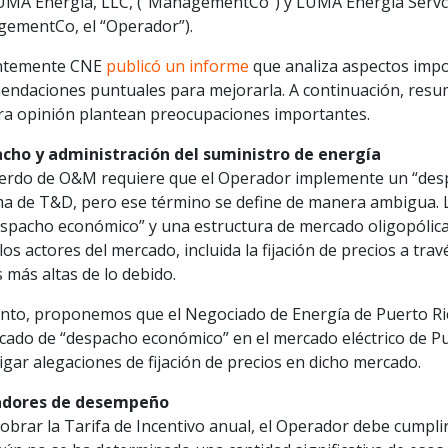
UMA Energía, LLC, (“ManagementCo”) y LUMA Energía Servco,
ementCo, el “Operador”).
ntemente CNE
publicó un informe
que analiza aspectos impo
endaciones puntuales para mejorarla. A continuación, resu
ra opinión plantean preocupaciones importantes.
cho y administración del suministro de energía
uerdo de O&M requiere que el Operador implemente un “des
ma de T&D, pero ese término se define de manera ambigua. 
spacho económico” y una estructura de mercado oligopólica s
los actores del mercado, incluida la fijación de precios a tr
s más altas de lo debido.
anto, proponemos que el Negociado de Energía de Puerto Ri
icado de “despacho económico” en el mercado eléctrico de Pu
igar alegaciones de fijación de precios en dicho mercado.
adores de desempeño
obrar la Tarifa de Incentivo anual, el Operador debe cumplir