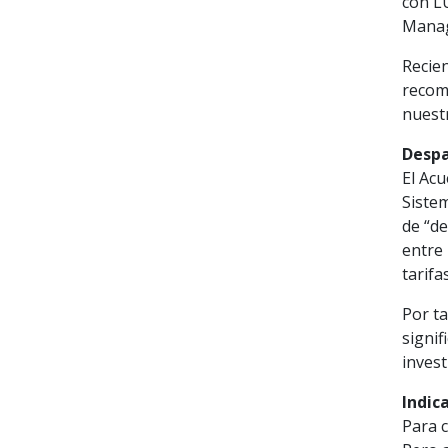
con L
Manag
Recie
recom
nuest
Despa
El Ac
Siste
de “de
entre 
tarifa
Por t
signif
invest
Indic
Para c