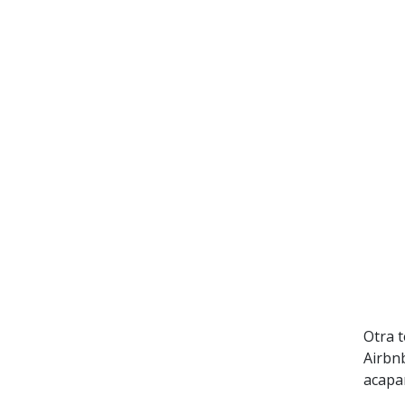
Otra 
Airbnb
acapar