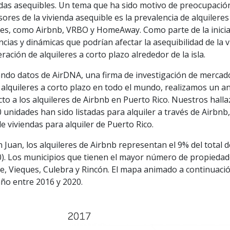
das asequibles. Un tema que ha sido motivo de preocupación 
ores de la vivienda asequible es la prevalencia de alquilere
ales, como Airbnb, VRBO y HomeAway. Como parte de la inici
cias y dinámicas que podrían afectar la asequibilidad de la v
eración de alquileres a corto plazo alrededor de la isla.
zando datos de AirDNA, una firma de investigación de merca
alquileres a corto plazo en todo el mundo, realizamos un aná
to a los alquileres de Airbnb en Puerto Rico. Nuestros halla
 unidades han sido listadas para alquiler a través de Airbnb,
de viviendas para alquiler de Puerto Rico.
 Juan, los alquileres de Airbnb representan el 9% del total d
0). Los municipios que tienen el mayor número de propiedade
e, Vieques, Culebra y Rincón. El mapa animado a continuaci
ño entre 2016 y 2020.