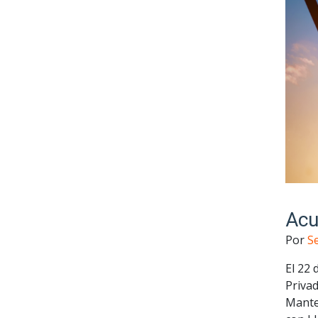
Acu
Por
S
El 22 
Privad
Mante