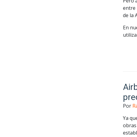
Pero a
entre 
de la 
En nu
utiliz
Air
pre
Por
R
Ya qu
obras 
establ