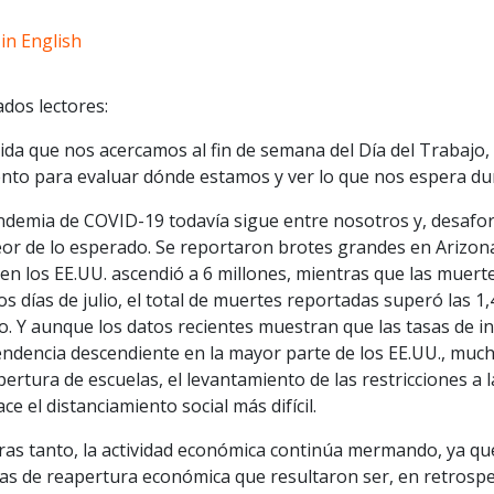
in English
dos lectores:
da que nos acercamos al fin de semana del Día del Trabajo, e
to para evaluar dónde estamos y ver lo que nos espera dur
ndemia de COVID-19 todavía sigue entre nosotros y, desafo
eor de lo esperado. Se reportaron brotes grandes en Arizona
en los EE.UU. ascendió a 6 millones, mientras que las muert
os días de julio, el total de muertes reportadas superó las
. Y aunque los datos recientes muestran que las tasas de in
endencia descendiente en la mayor parte de los EE.UU., muc
pertura de escuelas, el levantamiento de las restricciones a l
ce el distanciamiento social más difícil.
ras tanto, la actividad económica continúa mermando, ya qu
as de reapertura económica que resultaron ser, en retrospe