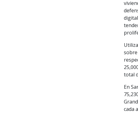
vivien
defens
digit
tenden
prolif
Utili
sobre 
respec
25,000
total 
En San
75,23
Grand
cada a