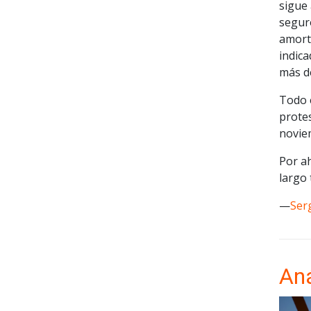
sigue 
seguro
amort
indic
más d
Todo e
protes
novie
Por a
largo
—
Ser
Aná